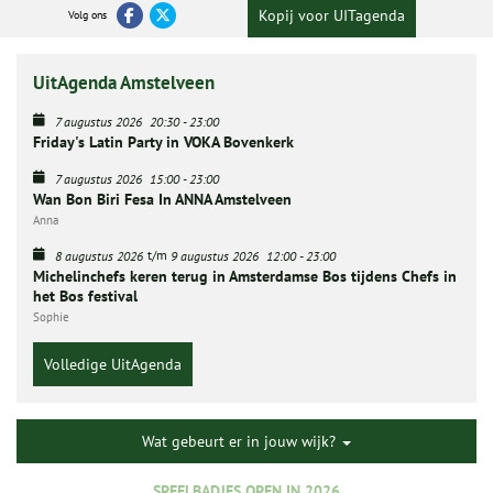
Kopij voor UITagenda
Volg ons
UitAgenda Amstelveen
7 augustus 2026
20:30
-
23:00
Friday's Latin Party in VOKA Bovenkerk
7 augustus 2026
15:00
-
23:00
Wan Bon Biri Fesa In ANNA Amstelveen
Anna
t/m
8 augustus 2026
9 augustus 2026
12:00
-
23:00
Michelinchefs keren terug in Amsterdamse Bos tijdens Chefs in
het Bos festival
Sophie
Volledige UitAgenda
Wat gebeurt er in jouw wijk?
SPEELBADJES OPEN IN 2026