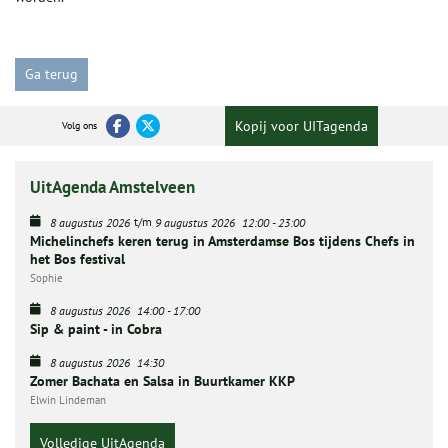
Ga terug
Kopij voor UITagenda
Volg ons
UitAgenda Amstelveen
t/m
8 augustus 2026
9 augustus 2026
12:00
-
23:00
Michelinchefs keren terug in Amsterdamse Bos tijdens Chefs in
het Bos festival
Sophie
8 augustus 2026
14:00
-
17:00
Sip & paint - in Cobra
8 augustus 2026
14:30
Zomer Bachata en Salsa in Buurtkamer KKP
Elwin Lindeman
Volledige UitAgenda