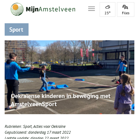
Toggle navigation
23°
Files
Sport
Oekraïense kinderen in beweging met
AmstelveenSport
Rubrieken:
Sport
,
Acties voor Oekraïne
Gepubliceerd:
donderdag 17 maart 2022
Laatste update:
dinsdag 22 maart 2022