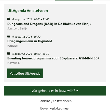
UitAgenda Amstelveen
6 augustus 2026
18:00
-
22:00
Dungeons and Dragons (D&D) in De Blokhut van Elsrijk
Stadsdorp Elsrijk
6 augustus 2026
16:30
Driegangenmenu in Dignahof
Participe
6 augustus 2026
10:30
-
11:30
Buenting beweegprogramma voor 80-plussers: GYM-INN 80+
Platform KKP
Volledige UitAgenda
Wat gebeurt er in jouw wijk?
Bankras /Kostverloren
Bovenkerk/Legmeer