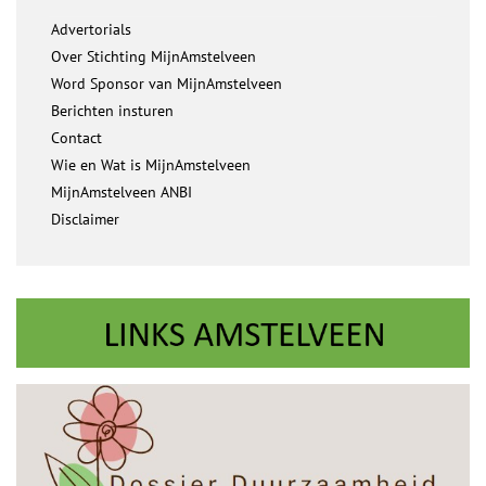
Advertorials
Over Stichting MijnAmstelveen
Word Sponsor van MijnAmstelveen
Berichten insturen
Contact
Wie en Wat is MijnAmstelveen
MijnAmstelveen ANBI
Disclaimer