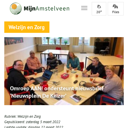
Toggle navigation
20°
Files
Welzijn en Zorg
Omroep AAN! ondersteunt nieuwsbrief
‘Nieuwsplein De Keizer’
Rubriek:
Welzijn en Zorg
Gepubliceerd:
zaterdag 5 maart 2022
Laatste update:
dinsdag 22 maart 2022