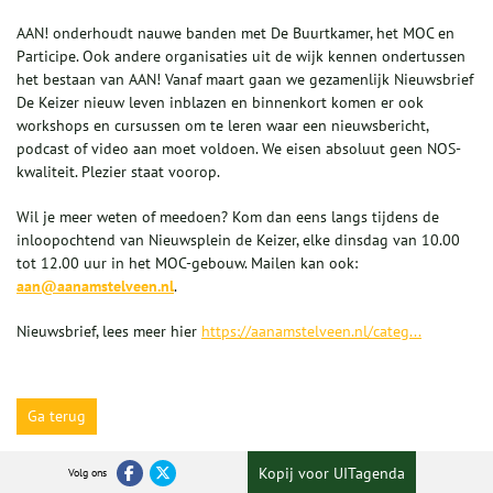
AAN! onderhoudt nauwe banden met De Buurtkamer, het MOC en
Participe. Ook andere organisaties uit de wijk kennen ondertussen
het bestaan van AAN! Vanaf maart gaan we gezamenlijk Nieuwsbrief
De Keizer nieuw leven inblazen en binnenkort komen er ook
workshops en cursussen om te leren waar een nieuwsbericht,
podcast of video aan moet voldoen. We eisen absoluut geen NOS-
kwaliteit. Plezier staat voorop.
Wil je meer weten of meedoen? Kom dan eens langs tijdens de
inloopochtend van Nieuwsplein de Keizer, elke dinsdag van 10.00
tot 12.00 uur in het MOC-gebouw. Mailen kan ook:
aan@aanamstelveen.nl
.
Nieuwsbrief, lees meer hier
https://aanamstelveen.nl/categ...
Ga terug
Kopij voor UITagenda
Volg ons