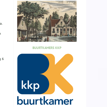
a.
n
BUURTKAMERS KKP
g 6