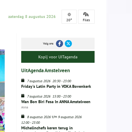
zaterdag 8 augustus 2026
20°
Files
Volg ons
Kopij voor UITagenda
UitAgenda Amstelveen
7 augustus 2026
20:30
-
23:00
Friday's Latin Party in VOKA Bovenkerk
7 augustus 2026
15:00
-
23:00
Wan Bon Biri Fesa In ANNA Amstelveen
Anna
t/m
8 augustus 2026
9 augustus 2026
12:00
-
23:00
Michelinchefs keren terug in