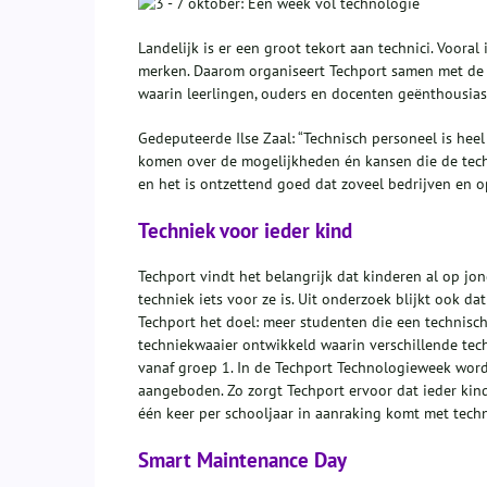
Landelijk is er een groot tekort aan technici. Vooral
merken. Daarom organiseert Techport samen met de 
waarin leerlingen, ouders en docenten geënthousia
Gedeputeerde Ilse Zaal: “Technisch personeel is hee
komen over de mogelijkheden én kansen die de tech
en het is ontzettend goed dat zoveel bedrijven en
Techniek voor ieder kind
Techport vindt het belangrijk dat kinderen al op jo
techniek iets voor ze is. Uit onderzoek blijkt ook d
Techport het doel: meer studenten die een technisc
techniekwaaier ontwikkeld waarin verschillende techn
vanaf groep 1. In de Techport Technologieweek worde
aangeboden. Zo zorgt Techport ervoor dat ieder kind
één keer per schooljaar in aanraking komt met techn
Smart Maintenance Day