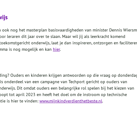
wijs
n ook nog het masterplan basisvaardigheden van minister Dennis Wiersm
 leraren dit jaar over te slaan. Maar wil jij als leerkracht komend
 toekomstgericht onderwijs, laat je dan inspireren, ontzorgen en facilitere
mma is nog mogelijk en kan
hier
.
ding? Ouders en kinderen krijgen antwoorden op die vraag op donderda
 is onderdeel van een campagne van Techport gericht op ouders van
erwijs. Dit omdat ouders een belangrijke rol spelen bij het kiezen van
opt tot april 2023 en heeft het doel om de instroom op technische
ie is hier te vinden:
www.mijnkindverdienthetbeste.nl
.