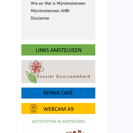
Wie en Wat is MijnAmstelveen
MijnAmstelveen ANBI
Disclaimer
ACTIVITEITEN IN AMSTELVEEN