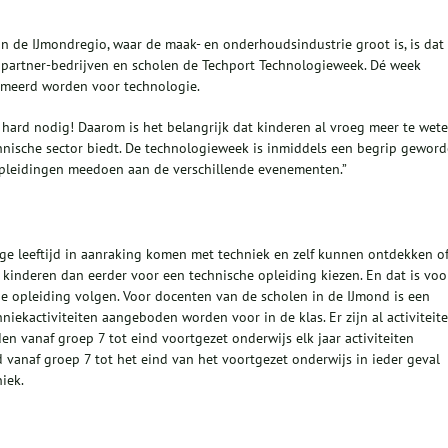
 in de IJmondregio, waar de maak- en onderhoudsindustrie groot is, is dat 
partner-bedrijven en scholen de Techport Technologieweek. Dé week
smeerd worden voor technologie.
l hard nodig! Daarom is het belangrijk dat kinderen al vroeg meer te wet
nische sector biedt. De technologieweek is inmiddels een begrip gewor
 opleidingen meedoen aan de verschillende evenementen.”
nge leeftijd in aanraking komen met techniek en zelf kunnen ontdekken o
at kinderen dan eerder voor een technische opleiding kiezen. En dat is voo
he opleiding volgen. Voor docenten van de scholen in de IJmond is een
iekactiviteiten aangeboden worden voor in de klas. Er zijn al activiteit
n vanaf groep 7 tot eind voortgezet onderwijs elk jaar activiteiten
 vanaf groep 7 tot het eind van het voortgezet onderwijs in ieder geval
iek.