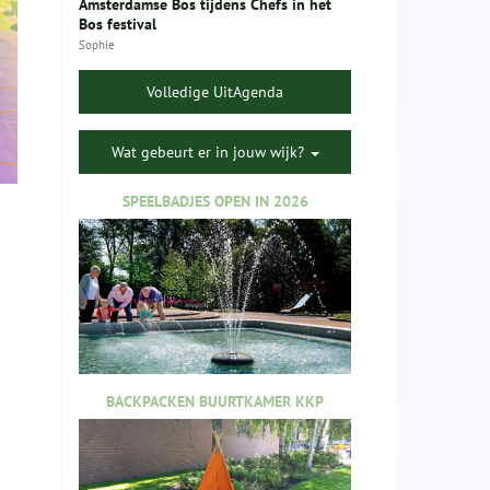
Amsterdamse Bos tijdens Chefs in het
Bos festival
Sophie
Volledige UitAgenda
Wat gebeurt er in jouw wijk?
SPEELBADJES OPEN IN 2026
BACKPACKEN BUURTKAMER KKP