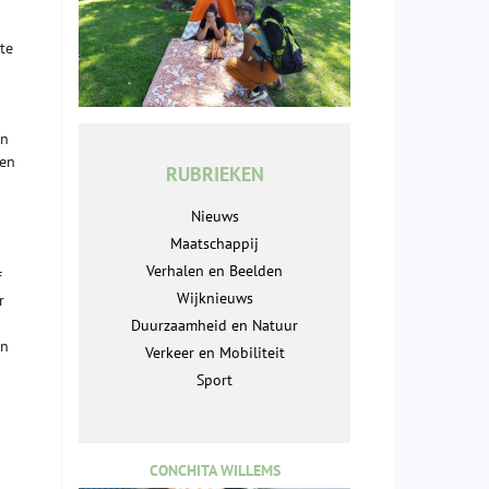
te
en
den
RUBRIEKEN
Nieuws
Maatschappij
Verhalen en Beelden
f
Wijknieuws
r
Duurzaamheid en Natuur
en
Verkeer en Mobiliteit
Sport
CONCHITA WILLEMS