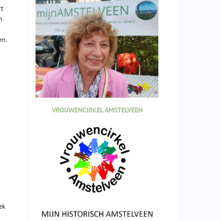
rt
n
en.
VROUWENCIRKEL AMSTELVEEN
ek