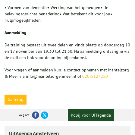
• Vormen van dementie• Werking van het geheugen• De
belevingsgerichte benadering• Wat betekent dit voor jou•
Hulpmogelijkheden
A
anmelding
De training bestaat uit twee delen en vindt plaats op donderdag 10
en 17 november van 19.30 tot 21.30. Na aanmelding ontvang je via
de mail een link voor de online bijeenkomst.
Voor vragen of aanmelden kun je contact opnemen met Mantelzorg
& Meer via info@mantelzorgenmeer.nl of
020-5127250
Ga terug
Kopij voor UITagenda
Volg ons
UitAgenda Amstelveen