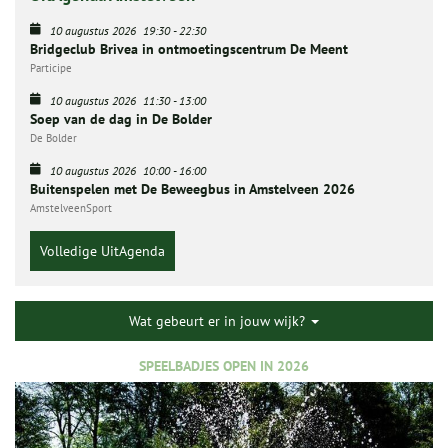
10 augustus 2026
19:30
-
22:30
Bridgeclub Brivea in ontmoetingscentrum De Meent
Participe
10 augustus 2026
11:30
-
13:00
Soep van de dag in De Bolder
De Bolder
10 augustus 2026
10:00
-
16:00
Buitenspelen met De Beweegbus in Amstelveen 2026
AmstelveenSport
Volledige UitAgenda
Wat gebeurt er in jouw wijk?
SPEELBADJES OPEN IN 2026