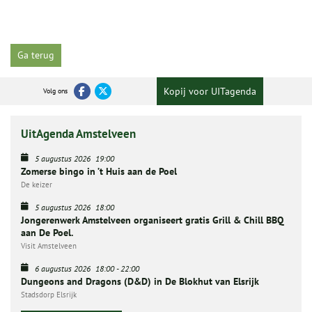
Ga terug
Kopij voor UITagenda
Volg ons
UitAgenda Amstelveen
5 augustus 2026
19:00
Zomerse bingo in ’t Huis aan de Poel
De keizer
5 augustus 2026
18:00
Jongerenwerk Amstelveen organiseert gratis Grill & Chill BBQ
aan De Poel.
Visit Amstelveen
6 augustus 2026
18:00
-
22:00
Dungeons and Dragons (D&D) in De Blokhut van Elsrijk
Stadsdorp Elsrijk