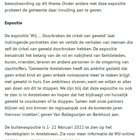
bewustwording op dit thema. Onder andere met deze expositie
probeert de gemeente daar invulling aan te geven.
Expositie
De expositie ‘Wij … Doorbreken de cirkel van geweld’ laat
indringende portretten zien en vertelt de verhalen van mensen die
zelf de cirkel van geweld doorbroken hebben. De expositie
benadrukt het belang van de rol en nabijheid van familieleden,
buren, vrienden, leraren en andere personen in de omgeving van
slachtoffers. “Gemeente Amstelveen heeft als ambitie gesteld dat
geen enkel kind en geen enkele volwassene meer te maken krijgt
met geweld in huis. Een ambitieus streven, want we willen er alles
aan doen om dit te stoppen. We zijn blij dat deze expositie nu ook
te zien is in Amstelveen en hopen dat het bijdraagt om huiselijk
geweld te voorkomen of te stoppen. Samen met onze partners
blijven wij ons binnen de regioaanpak ook de komende jaren
hiervoor inzetten”, geven Van Ballegooijen en Berkhout aan.
De buitenexpositie is 1- 22 februari 2022 te zien op het
Handelsplein in Amstelveen. Zie voor meer informatie de WIJ-online