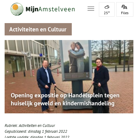
Toggle navigation
25°
Files
Activiteiten en Cultuur
Opening expositie op Handelsplein tegen
huiselijk geweld en kindermishandeling
Rubriek:
Activiteiten en Cultuur
Gepubliceerd:
dinsdag 1 februari 2022
Laatste update:
dinsdag 1 februari 2022