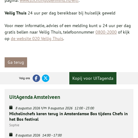
pagina:
www.stichtingopenmind.nl/wij/
.
Veilig Thuis
24 uur per dag bereikbaar bij huiselijk geweld
Voor meer informatie, advies of een melding kunt u 24 uur per dag
gratis bellen naar Veilig Thuis, telefoonnummer
0800-2000
of kijk
op
de website 020 Veilig Thuis
.
Ga terug
Kopij voor UITagenda
Volg ons
UitAgenda Amstelveen
t/m
8 augustus 2026
9 augustus 2026
12:00
-
23:00
Michelinchefs keren terug in Amsterdamse Bos tijdens Chefs in
het Bos festival
Sophie
8 augustus 2026
14:00
-
17:00