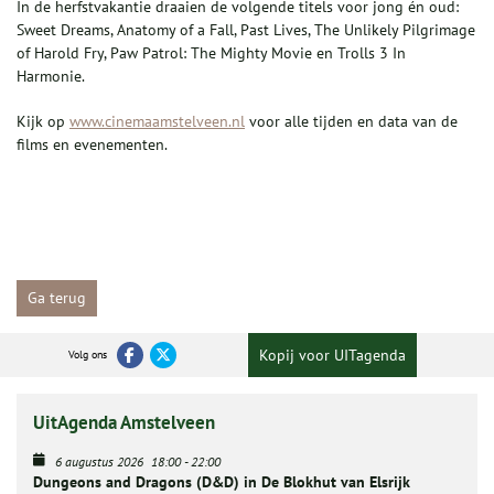
In de herfstvakantie draaien de volgende titels voor jong én oud:
Sweet Dreams, Anatomy of a Fall, Past Lives, The Unlikely Pilgrimage
of Harold Fry, Paw Patrol: The Mighty Movie en Trolls 3 In
Harmonie.
Kijk op
www.cinemaamstelveen.nl
voor alle tijden en data van de
films en evenementen.
Ga terug
Kopij voor UITagenda
Volg ons
UitAgenda Amstelveen
6 augustus 2026
18:00
-
22:00
Dungeons and Dragons (D&D) in De Blokhut van Elsrijk