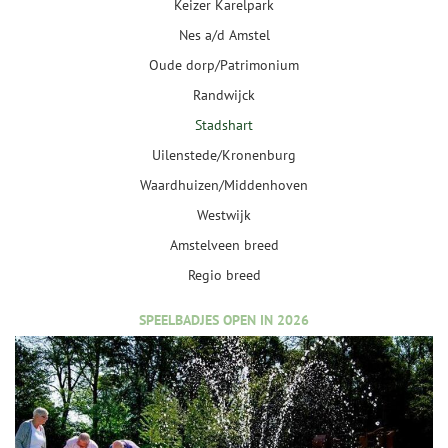
Keizer Karelpark
Nes a/d Amstel
Oude dorp/Patrimonium
Randwijck
Stadshart
Uilenstede/Kronenburg
Waardhuizen/Middenhoven
Westwijk
Amstelveen breed
Regio breed
SPEELBADJES OPEN IN 2026