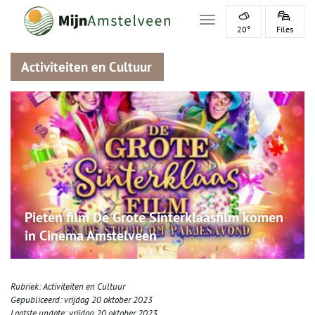
Toggle navigation
20°
Files
Activiteiten en Cultuur
Pieten film De Grote Sinterklaasfilm komen
in Cinema Amstelveen
Rubriek:
Activiteiten en Cultuur
Gepubliceerd:
vrijdag 20 oktober 2023
Laatste update:
vrijdag 20 oktober 2023