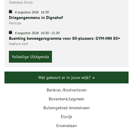
Stadsdorp Elsrijk
6 augustus 2026
16:30
Driegangenmenu in Dignahof
Participe
6 augustus 2026
10:30
-
11:30
Buenting beweegprogramma voor 80-plussers: GYM-INN 80+
Platform KKP
Volledige UitAgenda
Wat gebeurt er in jouw wijk?
Bankras /Kostverloren
Bovenkerk/Legmeer
Buitengebied Amstelveen
Elsrijk
Groenelaan