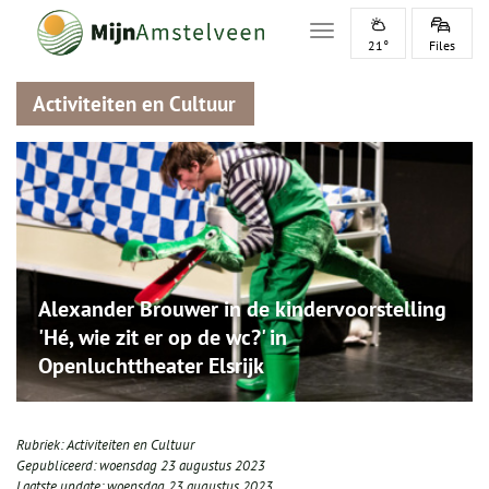
Toggle navigation
21°
Files
Activiteiten en Cultuur
Alexander Brouwer in de kindervoorstelling
'Hé, wie zit er op de wc?' in
Openluchttheater Elsrijk
Rubriek:
Activiteiten en Cultuur
Gepubliceerd:
woensdag 23 augustus 2023
Laatste update:
woensdag 23 augustus 2023