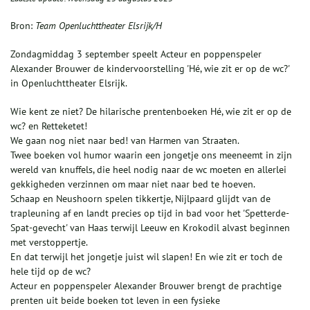
Bron:
Team Openluchttheater Elsrijk/H
Zondagmiddag 3 september speelt Acteur en poppenspeler
Alexander Brouwer de kindervoorstelling 'Hé, wie zit er op de wc?'
in Openluchttheater Elsrijk.
Wie kent ze niet? De hilarische prentenboeken Hé, wie zit er op de
wc? en Retteketet!
We gaan nog niet naar bed! van Harmen van Straaten.
Twee boeken vol humor waarin een jongetje ons meeneemt in zijn
wereld van knuffels, die heel nodig naar de wc moeten en allerlei
gekkigheden verzinnen om maar niet naar bed te hoeven.
Schaap en Neushoorn spelen tikkertje, Nijlpaard glijdt van de
trapleuning af en landt precies op tijd in bad voor het 'Spetterde-
Spat-gevecht' van Haas terwijl Leeuw en Krokodil alvast beginnen
met verstoppertje.
En dat terwijl het jongetje juist wil slapen! En wie zit er toch de
hele tijd op de wc?
Acteur en poppenspeler Alexander Brouwer brengt de prachtige
prenten uit beide boeken tot leven in een fysieke