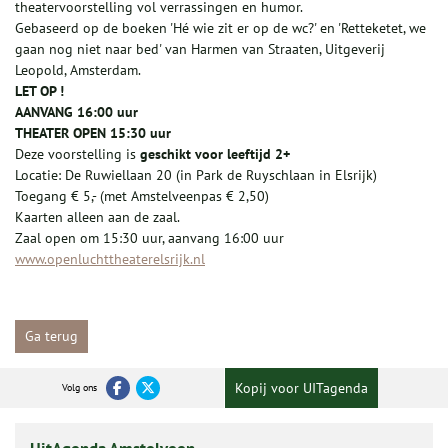
theatervoorstelling vol verrassingen en humor.
Gebaseerd op de boeken 'Hé wie zit er op de wc?' en 'Retteketet, we
gaan nog niet naar bed' van Harmen van Straaten, Uitgeverij
Leopold, Amsterdam.
LET OP !
AANVANG 16:00 uur
THEATER OPEN 15:30 uur
Deze voorstelling is
geschikt voor leeftijd 2+
Locatie: De Ruwiellaan 20 (in Park de Ruyschlaan in Elsrijk)
Toegang € 5,- (met Amstelveenpas € 2,50)
Kaarten alleen aan de zaal.
Zaal open om 15:30 uur, aanvang 16:00 uur
www.openluchttheaterelsrijk.nl
Ga terug
Kopij voor UITagenda
Volg ons