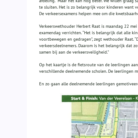
afdeling. “Maar het kan nog beter. We willen graa
te sluiten. Het is zo belangrijk voor kinderen want 
De verkeersexamens helpen mee om die kwetsbaarhe
Verkeerswethouder Herbert Raat is maandag 22 mei 
examendag verrichten. “Het is belangrijk dat alle ki
voortbewegen en gedragen”, zegt wethouder Raat. “D
verkeersdeelnemers. Daarom is het belangrijk dat 
samen bij aan de verkeersveiligheid.”
Op het kaartje is de fietsroute van de leerlingen a
verschillende deelnemende scholen. De leerlingen m
En zo gaan alle deelnemende leerlingen gemotiveerd