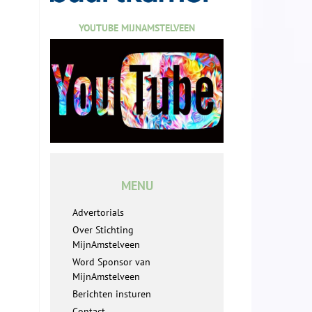
YOUTUBE MIJNAMSTELVEEN
MENU
Advertorials
Over Stichting
MijnAmstelveen
Word Sponsor van
MijnAmstelveen
Berichten insturen
Contact