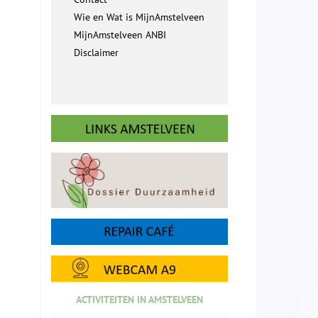
Wie en Wat is MijnAmstelveen
MijnAmstelveen ANBI
Disclaimer
ACTIVITEITEN IN AMSTELVEEN