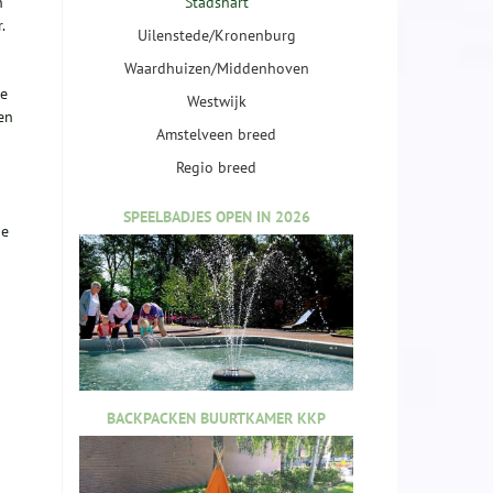
n
Stadshart
.
Uilenstede/Kronenburg
Waardhuizen/Middenhoven
de
Westwijk
en
Amstelveen breed
Regio breed
SPEELBADJES OPEN IN 2026
de
BACKPACKEN BUURTKAMER KKP