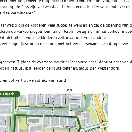
g samen met de gemeente nog meer scholen stimuleren om volgend jaar aa
vooral op de fiets zijn ze kwetsbaar in hetsteeds drukker wordende verkeer
id te verminderen.”
aanwezig om de kinderen veel succes te wensen en zal de opening van 
nderen de verkeersregels kennen en leren hoe zij zich in het verkeer moet
at niet alleen voor de kinderen zelf, maar ook voor andere
zoveel mogelijk scholen meedoen met het verkeersexamen. Zo dragen we
angegeven. Tijdens de examens wordt er “gecontroleerd” door ouders van 
ogen natuurlijk al eerder de route oefenen, aldus Ben Westendorp.
 en vol vertrouwen straks van start!