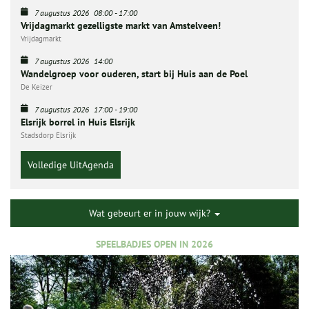
7 augustus 2026
08:00
-
17:00
Vrijdagmarkt gezelligste markt van Amstelveen!
Vrijdagmarkt
7 augustus 2026
14:00
Wandelgroep voor ouderen, start bij Huis aan de Poel
De Keizer
7 augustus 2026
17:00
-
19:00
Elsrijk borrel in Huis Elsrijk
Stadsdorp Elsrijk
Volledige UitAgenda
Wat gebeurt er in jouw wijk?
SPEELBADJES OPEN IN 2026