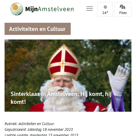
Toggle navigation
24°
Files
Activiteiten en Cultuur
Sinterklaas in Amstelveen: Hij komt, hij
komt!
Rubriek:
Activiteiten en Cultuur
Gepubliceerd:
zaterdag 18 november 2023
Laatste update:
donderdag 23 november 2023