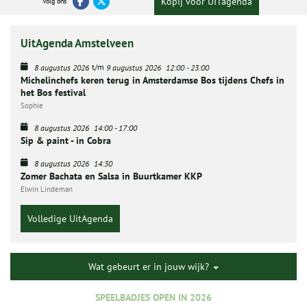
Kopij voor UITagenda
Volg ons
UitAgenda Amstelveen
t/m
8 augustus 2026
9 augustus 2026
12:00
-
23:00
Michelinchefs keren terug in Amsterdamse Bos tijdens Chefs in
het Bos festival
Sophie
8 augustus 2026
14:00
-
17:00
Sip & paint - in Cobra
8 augustus 2026
14:30
Zomer Bachata en Salsa in Buurtkamer KKP
Elwin Lindeman
Volledige UitAgenda
Wat gebeurt er in jouw wijk?
SPEELBADJES OPEN IN 2026