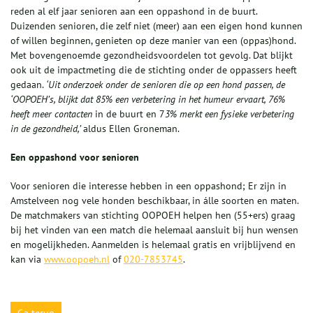
reden al elf jaar senioren aan een oppashond in de buurt.
Duizenden senioren, die zelf niet (meer) aan een eigen hond kunnen
of willen beginnen, genieten op deze manier van een (oppas)hond.
Met bovengenoemde gezondheidsvoordelen tot gevolg. Dat blijkt
ook uit de impactmeting die de stichting onder de oppassers heeft
gedaan.
‘Uit onderzoek onder de senioren die op een hond passen, de
‘
O
OPOEH
’s
, blijkt dat 8
5
% een verbetering in het humeur ervaart,
76
%
heeft meer contact
en
in de buurt en 7
3
% merkt een fysieke verbetering
in de gezondheid,’
aldus Ellen Groneman.
Een oppashond voor senioren
Voor senioren die interesse hebben in een oppashond; Er zijn in
Amstelveen nog vele honden beschikbaar, in álle soorten en maten.
De matchmakers van stichting OOPOEH helpen hen (55+ers) graag
bij het vinden van een match die helemaal aansluit bij hun wensen
en mogelijkheden. Aanmelden is helemaal gratis en vrijblijvend en
kan via
www.oopoeh.nl
of
020-7853745
.