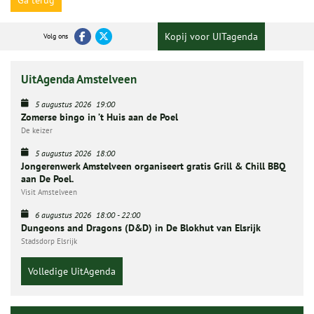
Ga terug
Kopij voor UITagenda
Volg ons
UitAgenda Amstelveen
5 augustus 2026
19:00
Zomerse bingo in ’t Huis aan de Poel
De keizer
5 augustus 2026
18:00
Jongerenwerk Amstelveen organiseert gratis Grill & Chill BBQ
aan De Poel.
Visit Amstelveen
6 augustus 2026
18:00
-
22:00
Dungeons and Dragons (D&D) in De Blokhut van Elsrijk
Stadsdorp Elsrijk
Volledige UitAgenda