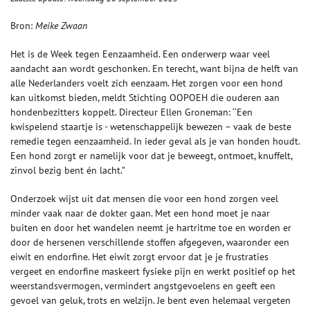
Bron:
Meike Zwaan
Het is de Week tegen Eenzaamheid. Een onderwerp waar veel
aandacht aan wordt geschonken. En terecht, want bijna de helft van
alle Nederlanders voelt zich eenzaam. Het zorgen voor een hond
kan uitkomst bieden, meldt Stichting OOPOEH die ouderen aan
hondenbezitters koppelt. Directeur Ellen Groneman: ‘‘Een
kwispelend staartje is - wetenschappelijk bewezen – vaak de beste
remedie tegen eenzaamheid. In ieder geval als je van honden houdt.
Een hond zorgt er namelijk voor dat je beweegt, ontmoet, knuffelt,
zinvol bezig bent én lacht.”
Onderzoek wijst uit dat mensen die voor een hond zorgen veel
minder vaak naar de dokter gaan. Met een hond moet je naar
buiten en door het wandelen neemt je hartritme toe en worden er
door de hersenen verschillende stoffen afgegeven, waaronder een
eiwit en endorfine. Het eiwit zorgt ervoor dat je je frustraties
vergeet en endorfine maskeert fysieke pijn en werkt positief op het
weerstandsvermogen, vermindert angstgevoelens en geeft een
gevoel van geluk, trots en welzijn. Je bent even helemaal vergeten