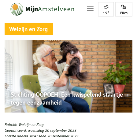
Toggle navigation
19°
Files
Welzijn en Zorg
Stichting OOPOEH: Een kwispelend staartje
tegen eenzaamheid
Rubriek:
Welzijn en Zorg
Gepubliceerd:
woensdag 20 september 2023
Laatste update:
woensdag 20 september 2023