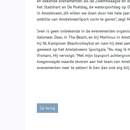
en bekende evenementen als de Zwem4daagse en de
het Stadshart en De Poeldag, de watersportdag op D
in Amstelveen, dit willen we doen door het hele ja
ambitie van AmstelveenSport vorm te geven”, zegt H
Sven is geen onbekende in de evenementen organisa
Aalsmeer. Daar, in The Beach, en bij Martinus in Ams
hij NL Kampioen Beachvolleybal en nam hij deel aan 
geweest op het Amstelveens Sportgala. “Nu mag ik het
Vismans. Hij vervolgt: “Met mijn topsport achtergro
toegevoegde waarde leveren aan het team van Amste
evenementen neer te zetten! Ik ben dan ook erg blij
Ga terug