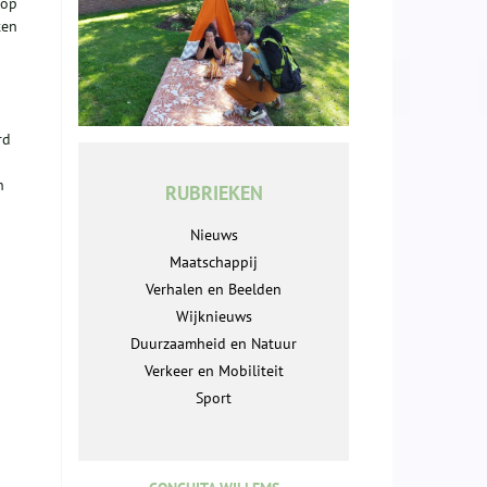
 op
ten
rd
n
RUBRIEKEN
Nieuws
Maatschappij
Verhalen en Beelden
Wijknieuws
Duurzaamheid en Natuur
Verkeer en Mobiliteit
Sport