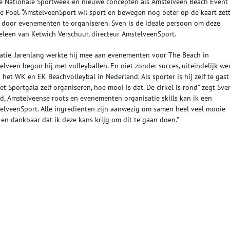
 Nationale Sportweek en nieuwe concepten als Amstelveen Beach Event
e Poel. “AmstelveenSport wil sport en bewegen nog beter op de kaart zet
ar door evenementen te organiseren. Sven is de ideale persoon om deze
eleen van Ketwich Verschuur, directeur AmstelveenSport.
tie. Jarenlang werkte hij mee aan evenementen voor The Beach in
telveen begon hij met volleyballen. En niet zonder succes, uiteindelijk we
het WK en EK Beachvolleybal in Nederland. Als sporter is hij zelf te gast
 Sportgala zelf organiseren, hoe mooi is dat. De cirkel is rond” zegt Sve
nd, Amstelveense roots en evenementen organisatie skills kan ik een
lveenSport. Alle ingrediënten zijn aanwezig om samen heel veel mooie
 en dankbaar dat ik deze kans krijg om dit te gaan doen.”