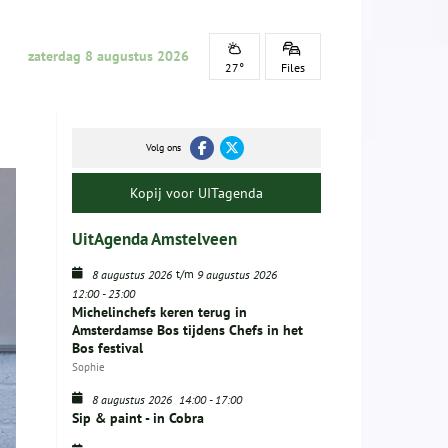
zaterdag 8 augustus 2026
27°
Files
Volg ons
Kopij voor UITagenda
UitAgenda Amstelveen
t/m
8 augustus 2026
9 augustus 2026
12:00
-
23:00
Michelinchefs keren terug in
Amsterdamse Bos tijdens Chefs in het
Bos festival
Sophie
8 augustus 2026
14:00
-
17:00
Sip & paint - in Cobra