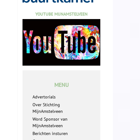
YOUTUBE MIJNAMSTELVEEN
MENU
Advertorials
Over Stichting
MijnAmstelveen
Word Sponsor van
MijnAmstelveen
Berichten insturen