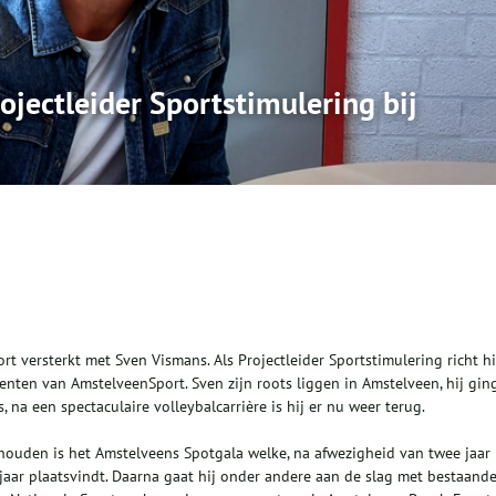
ojectleider Sportstimulering bij
 versterkt met Sven Vismans. Als Projectleider Sportstimulering richt hi
nten van AmstelveenSport. Sven zijn roots liggen in Amstelveen, hij gin
 na een spectaculaire volleybalcarrière is hij er nu weer terug.
houden is het Amstelveens Spotgala welke, na afwezigheid van twee jaar
jaar plaatsvindt. Daarna gaat hij onder andere aan de slag met bestaand