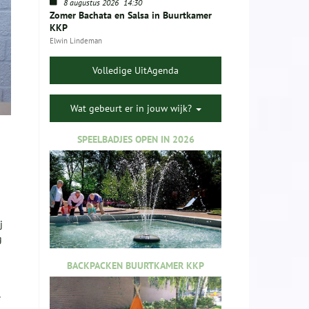
8 augustus 2026
14:30
Zomer Bachata en Salsa in Buurtkamer
KKP
Elwin Lindeman
Volledige UitAgenda
Wat gebeurt er in jouw wijk?
SPEELBADJES OPEN IN 2026
j
g
BACKPACKEN BUURTKAMER KKP
e