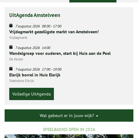
UitAgenda Amstelveen
7 augustus 2026
08:00
-
17:00
Vrijdagmarkt gezelligste markt van Amstelveen!
Vrijdagmarkt
7 augustus 2026
14:00
Wandelgroep voor ouderen, start bij Huis aan de Poel
De Keizer
7 augustus 2026
17:00
-
19:00
Elsrijk borrel in Huis Elsrijk
Stadsdorp Elsrijk
Volledige UitAgenda
Wat gebeurt er in jouw wijk?
SPEELBADJES OPEN IN 2026