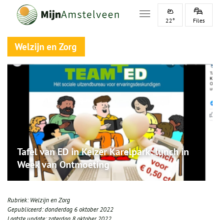
Toggle navigation
22°
Files
Welzijn en Zorg
Tafel van ED in Keizer Karelpark: lunch in
Week van Ontmoeting
Rubriek:
Welzijn en Zorg
Gepubliceerd:
donderdag 6 oktober 2022
Laatste update:
zaterdag 8 oktober 2022