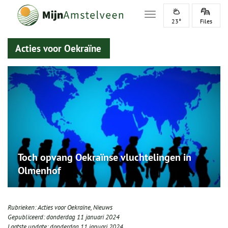
Toggle navigation
23°
Files
Acties voor Oekraïne
Toch opvang Oekraïnse vluchtelingen in
Olmenhof
Rubrieken:
Acties voor Oekraïne
,
Nieuws
Gepubliceerd:
donderdag 11 januari 2024
Laatste update:
donderdag 11 januari 2024