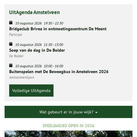
UitAgenda Amstelveen
10 augustus 2026
19:30
-
22:30
Bridgeclub Brivea in ontmoetingscentrum De Meent
Participe
10 augustus 2026
11:30
-
13:00
Soep van de dag in De Bolder
De Bolder
10 augustus 2026
10:00
-
16:00
Buitenspelen met De Beweegbus in Amstelveen 2026
AmstelveenSport
Volledige UitAgenda
Wat gebeurt er in jouw wijk?
SPEELBADJES OPEN IN 2026