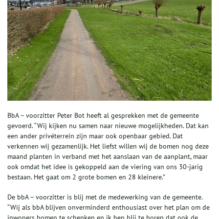
BbA – voorzitter Peter Bot heeft al gesprekken met de gemeente
gevoerd. “Wij kijken nu samen naar nieuwe mogelijkheden. Dat kan
een ander privéterrein zijn maar ook openbaar gebied. Dat
verkennen wij gezamenlijk. Het liefst willen wij de bomen nog deze
maand planten in verband met het aanslaan van de aanplant, maar
ook omdat het idee is gekoppeld aan de viering van ons 30-jarig
bestaan. Het gaat om 2 grote bomen en 28 kleinere.”
De bbA – voorzitter is blij met de medewerking van de gemeente.
“Wij als bbA blijven onverminderd enthousiast over het plan om de
inwoners bomen te schenken en ik ben blij te horen dat ook de