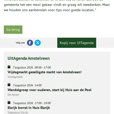
gemeente het een mooi gebaar vindt en graag wil meedenken. Maar
we houden ons aanbevolen voor tips voor goede locaties. ”
Ga terug
Kopij voor UITagenda
Volg ons
UitAgenda Amstelveen
7 augustus 2026
08:00
-
17:00
Vrijdagmarkt gezelligste markt van Amstelveen!
Vrijdagmarkt
7 augustus 2026
14:00
Wandelgroep voor ouderen, start bij Huis aan de Poel
De Keizer
7 augustus 2026
17:00
-
19:00
Elsrijk borrel in Huis Elsrijk
Stadsdorp Elsrijk