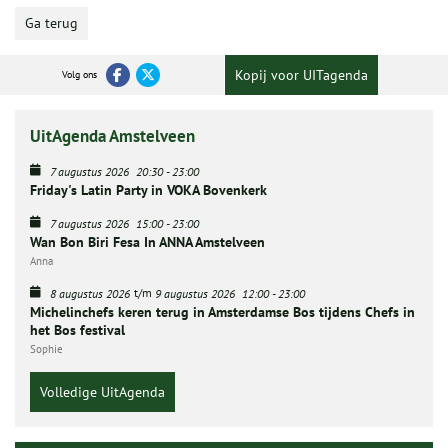
Ga terug
Kopij voor UITagenda
Volg ons
UitAgenda Amstelveen
7 augustus 2026
20:30
-
23:00
Friday's Latin Party in VOKA Bovenkerk
7 augustus 2026
15:00
-
23:00
Wan Bon Biri Fesa In ANNA Amstelveen
Anna
t/m
8 augustus 2026
9 augustus 2026
12:00
-
23:00
Michelinchefs keren terug in Amsterdamse Bos tijdens Chefs in
het Bos festival
Sophie
Volledige UitAgenda