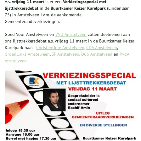
A.s.
vrijdag 11 maart
is er een
Verkiezingsspecial met
lijsttrekkersdebat
in de
Buurtkamer Keizer Karelpark
(Lindenlaan
75) in Amstelveen i.v.m. de aankomende
Gemeenteraadsverkiezingen.
Goed Voor Amstelveen en
VVD Amstelveen
zullen deelnemen aan
ons lijsttrekkersdebat a.s. vrijdag 11 maart in de Buurtkamer Keizer
Karelpark naast
ChristenUnie Amstelveen
,
CDA Amstelveen
,
GroenLinks Amstelveen
,
SP Amstelveen
,
D66 Amstelveen
en
PvdA
Amstelveen
.