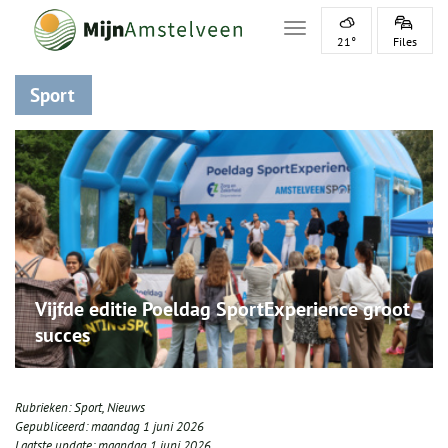
Toggle navigation
21°
Files
Sport
Vijfde editie Poeldag SportExperience groot
succes
Rubrieken:
Sport
,
Nieuws
Gepubliceerd:
maandag 1 juni 2026
Laatste update:
maandag 1 juni 2026