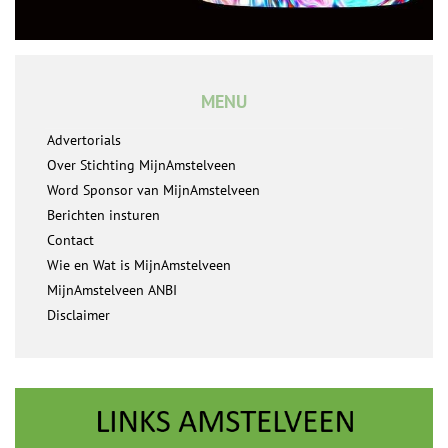
MENU
Advertorials
Over Stichting MijnAmstelveen
Word Sponsor van MijnAmstelveen
Berichten insturen
Contact
Wie en Wat is MijnAmstelveen
MijnAmstelveen ANBI
Disclaimer