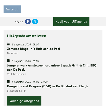
Ga terug
Kopij voor UITagenda
Volg ons
UitAgenda Amstelveen
5 augustus 2026
19:00
Zomerse bingo in ’t Huis aan de Poel
De keizer
5 augustus 2026
18:00
Jongerenwerk Amstelveen organiseert gratis Grill & Chill BBQ
aan De Poel.
Visit Amstelveen
6 augustus 2026
18:00
-
22:00
Dungeons and Dragons (D&D) in De Blokhut van Elsrijk
Stadsdorp Elsrijk
Volledige UitAgenda