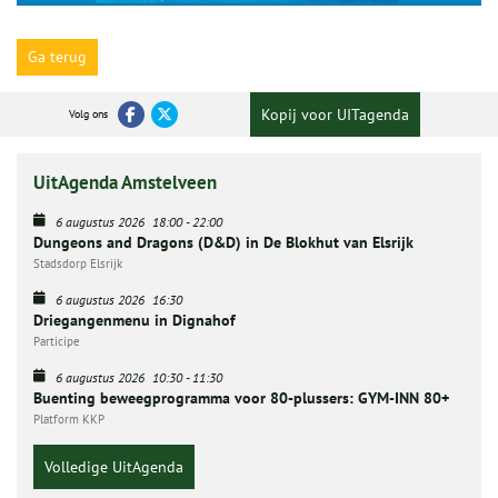
Ga terug
Kopij voor UITagenda
Volg ons
UitAgenda Amstelveen
6 augustus 2026
18:00
-
22:00
Dungeons and Dragons (D&D) in De Blokhut van Elsrijk
Stadsdorp Elsrijk
6 augustus 2026
16:30
Driegangenmenu in Dignahof
Participe
6 augustus 2026
10:30
-
11:30
Buenting beweegprogramma voor 80-plussers: GYM-INN 80+
Platform KKP
Volledige UitAgenda