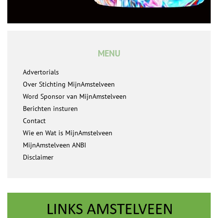
MENU
Advertorials
Over Stichting MijnAmstelveen
Word Sponsor van MijnAmstelveen
Berichten insturen
Contact
Wie en Wat is MijnAmstelveen
MijnAmstelveen ANBI
Disclaimer