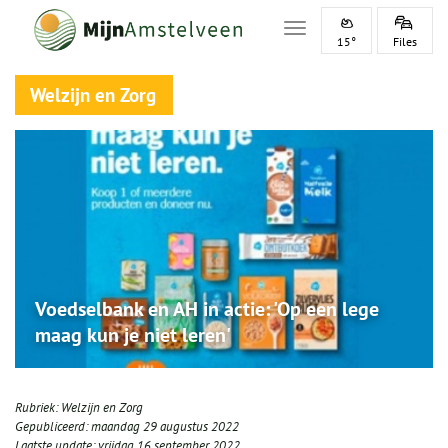
Toggle navigation
15°
Files
Welzijn en Zorg
Voedselbank en AH in actie: 'Op een lege
maag kun je niet leren'
Rubriek:
Welzijn en Zorg
Gepubliceerd:
maandag 29 augustus 2022
Laatste update:
vrijdag 16 september 2022