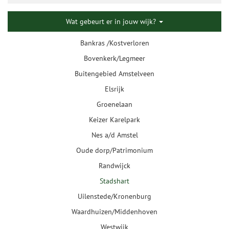
Wat gebeurt er in jouw wijk?
Bankras /Kostverloren
Bovenkerk/Legmeer
Buitengebied Amstelveen
Elsrijk
Groenelaan
Keizer Karelpark
Nes a/d Amstel
Oude dorp/Patrimonium
Randwijck
Stadshart
Uilenstede/Kronenburg
Waardhuizen/Middenhoven
Westwijk