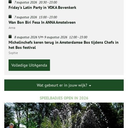
7 augustus 2026
20:30
-
23:00
Friday's Latin Party in VOKA Bovenkerk
7 augustus 2026
15:00
-
23:00
Wan Bon Biri Fesa In ANNA Amstelveen
Anna
t/m
8 augustus 2026
9 augustus 2026
12:00
-
23:00
Michelinchefs keren terug in Amsterdamse Bos tijdens Chefs in
het Bos festival
Sophie
Volledige UitAgenda
Wat gebeurt er in jouw wijk?
SPEELBADJES OPEN IN 2026