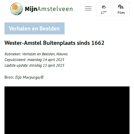
Toggle navigation
17°
Files
Verhalen en Beelden
Wester-Amstel Buitenplaats sinds 1662
Rubrieken:
Verhalen en Beelden
,
Nieuws
Gepubliceerd:
maandag 14 april 2025
Laatste update:
dinsdag 15 april 2025
Bron:
Eljo Morpurgo/B