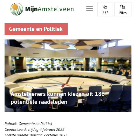
Toggle navigation
25°
Files
Gemeente en Politiek
Amstelveners kunnen kiezen uit 186
potentiële raadsleden
Rubriek:
Gemeente en Politiek
Gepubliceerd:
vrijdag 4 februari 2022
Laatste update:
dinsdag 7 oktober 2025