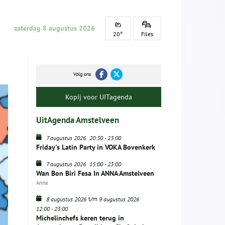
zaterdag 8 augustus 2026
20°
Files
Volg ons
Kopij voor UITagenda
UitAgenda Amstelveen
7 augustus 2026
20:30
-
23:00
Friday's Latin Party in VOKA Bovenkerk
7 augustus 2026
15:00
-
23:00
Wan Bon Biri Fesa In ANNA Amstelveen
Anna
t/m
8 augustus 2026
9 augustus 2026
12:00
-
23:00
Michelinchefs keren terug in