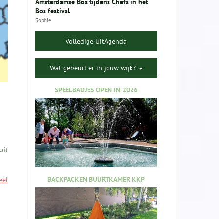
Amsterdamse Bos tijdens Chefs in het
Bos festival
Sophie
Volledige UitAgenda
Wat gebeurt er in jouw wijk?
SPEELBADJES OPEN IN 2026
uit
BACKPACKEN BUURTKAMER KKP
eel