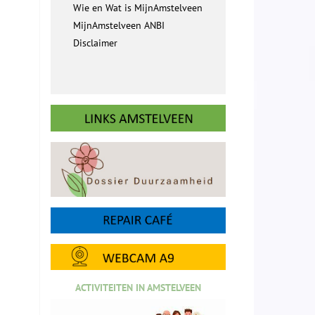
Wie en Wat is MijnAmstelveen
MijnAmstelveen ANBI
Disclaimer
ACTIVITEITEN IN AMSTELVEEN