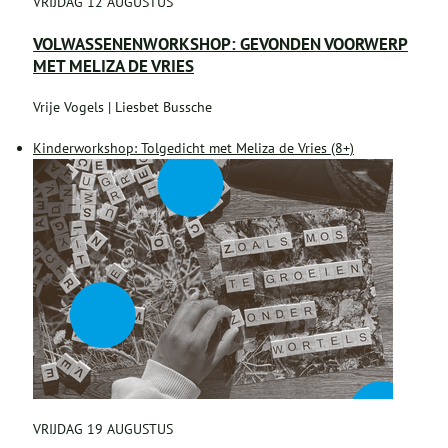
VRIJDAG 12 AUGUSTUS
VOLWASSENENWORKSHOP: GEVONDEN VOORWERP
MET MELIZA DE VRIES
Vrije Vogels | Liesbet Bussche
Kinderworkshop: Tolgedicht met Meliza de Vries (8+)
VRIJDAG 19 AUGUSTUS