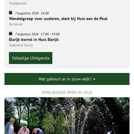
Vrijdagmarkt
7 augustus 2026
14:00
Wandelgroep voor ouderen, start bij Huis aan de Poel
De Keizer
7 augustus 2026
17:00
-
19:00
Elsrijk borrel in Huis Elsrijk
Stadsdorp Elsrijk
Volledige UitAgenda
Wat gebeurt er in jouw wijk?
SPEELBADJES OPEN IN 2026