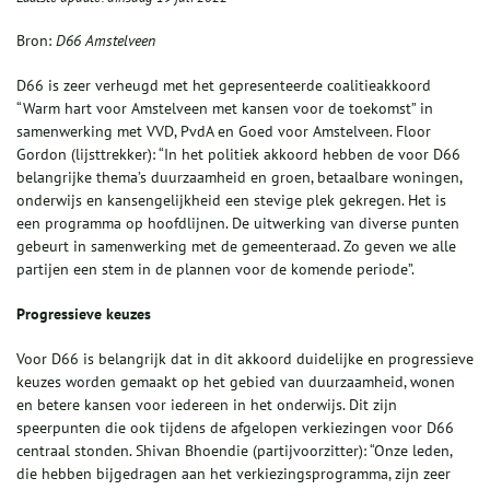
Bron:
D66 Amstelveen
D66 is zeer verheugd met het gepresenteerde coalitieakkoord
“Warm hart voor Amstelveen met kansen voor de toekomst” in
samenwerking met VVD, PvdA en Goed voor Amstelveen. Floor
Gordon (lijsttrekker): “In het politiek akkoord hebben de voor D66
belangrijke thema’s duurzaamheid en groen, betaalbare woningen,
onderwijs en kansengelijkheid een stevige plek gekregen. Het is
een programma op hoofdlijnen. De uitwerking van diverse punten
gebeurt in samenwerking met de gemeenteraad. Zo geven we alle
partijen een stem in de plannen voor de komende periode”.
Progressieve keuzes
Voor D66 is belangrijk dat in dit akkoord duidelijke en progressieve
keuzes worden gemaakt op het gebied van duurzaamheid, wonen
en betere kansen voor iedereen in het onderwijs. Dit zijn
speerpunten die ook tijdens de afgelopen verkiezingen voor D66
centraal stonden. Shivan Bhoendie (partijvoorzitter): “Onze leden,
die hebben bijgedragen aan het verkiezingsprogramma, zijn zeer