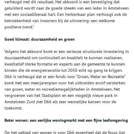
verheugd met dit resultaat. Het akkoord is een bevestiging dat
geluisterd wordt naar de goede ideeën van een ieder in Amstelveen
met een sociaalliberaal hart. Een herkenbaar plan verhoogt ook de
betrokkenheid van inwoners bij de uitvoering: een welkome
positieve trend.”
Goed klimaat: duurzaamheid en groen
Volgens het akkoord komt er een serieuze structurele investering in
duurzaamheid om continuïteit en kwaliteit te kunnen realiseren,
kwalitatief sterke formatie en experts aan de gemeente te kunnen
binden die de energietransitie tot 2050 echt op gang te krijgen.
D66 is verheugd dat er een fonds voor “Groen, Water en Recreatie”
komt met een meerjarenplan voor het uitbreiden en/of versterken
van groen, water en recreatiemogelijkheden in Amstelveen. Het
vergroenen van het Stadsplein en een mogelijk nieuw park in
Amstelveen Zuid ziet D66 als zeer wenselijke kansen voor de
toekomst.
Beter wonen: een eerlijke woningmarkt met een fijne leefomgeving
Op het gebied van wonen is voor D66 essentieel dat de focus ligt