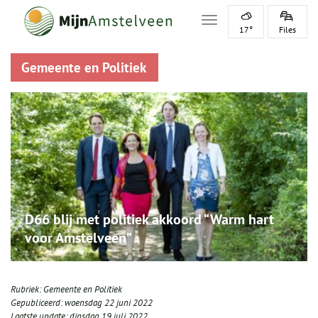
Toggle navigation
17°
Files
Gemeente en Politiek
D66 blij met politiek akkoord “Warm hart
voor Amstelveen”
Rubriek:
Gemeente en Politiek
Gepubliceerd:
woensdag 22 juni 2022
Laatste update:
dinsdag 19 juli 2022