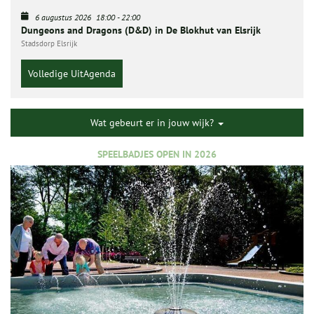
6 augustus 2026
18:00
-
22:00
Dungeons and Dragons (D&D) in De Blokhut van Elsrijk
Stadsdorp Elsrijk
Volledige UitAgenda
Wat gebeurt er in jouw wijk?
SPEELBADJES OPEN IN 2026