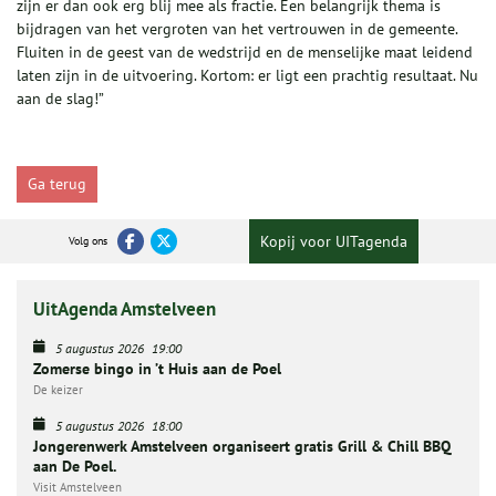
zijn er dan ook erg blij mee als fractie. Een belangrijk thema is
bijdragen van het vergroten van het vertrouwen in de gemeente.
Fluiten in de geest van de wedstrijd en de menselijke maat leidend
laten zijn in de uitvoering. Kortom: er ligt een prachtig resultaat. Nu
aan de slag!”
Ga terug
Kopij voor UITagenda
Volg ons
UitAgenda Amstelveen
5 augustus 2026
19:00
Zomerse bingo in ’t Huis aan de Poel
De keizer
5 augustus 2026
18:00
Jongerenwerk Amstelveen organiseert gratis Grill & Chill BBQ
aan De Poel.
Visit Amstelveen