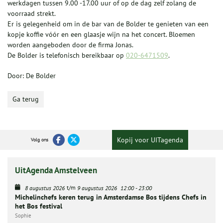
werkdagen tussen 9.00 -17.00 uur of op de dag zelf zolang de
voorraad strekt.
Er is gelegenheid om in de bar van de Bolder te genieten van een
kopje koffie vóór en een glaasje wijn na het concert. Bloemen
worden aangeboden door de firma Jonas.
De Bolder is telefonisch bereikbaar op
020-6471509
.
Door: De Bolder
Ga terug
Kopij voor UITagenda
Volg ons
UitAgenda Amstelveen
t/m
8 augustus 2026
9 augustus 2026
12:00
-
23:00
Michelinchefs keren terug in Amsterdamse Bos tijdens Chefs in
het Bos festival
Sophie