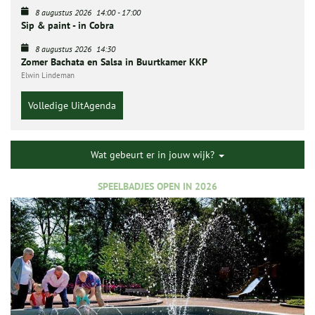
8 augustus 2026
14:00
-
17:00
Sip & paint - in Cobra
8 augustus 2026
14:30
Zomer Bachata en Salsa in Buurtkamer KKP
Elwin Lindeman
Volledige UitAgenda
Wat gebeurt er in jouw wijk?
SPEELBADJES OPEN IN 2026