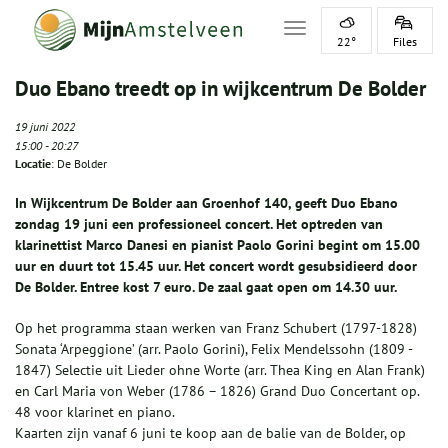
Toggle navigation
22°
Files
Duo Ebano treedt op in wijkcentrum De Bolder
19 juni 2022
15:00
-
20:27
Locatie
: De Bolder
In Wijkcentrum De Bolder aan Groenhof 140, geeft Duo Ebano
zondag 19 juni een professioneel concert. Het optreden van
klarinettist Marco Danesi en pianist Paolo Gorini begint om 15.00
uur en duurt tot 15.45 uur. Het concert wordt gesubsidieerd door
De Bolder. Entree kost 7 euro. De zaal gaat open om 14.30 uur.
Op het programma staan werken van Franz Schubert (1797-1828)
Sonata ‘Arpeggione’ (arr. Paolo Gorini), Felix Mendelssohn (1809 -
1847) Selectie uit Lieder ohne Worte (arr. Thea King en Alan Frank)
en Carl Maria von Weber (1786 – 1826) Grand Duo Concertant op.
48 voor klarinet en piano.
Kaarten zijn vanaf 6 juni te koop aan de balie van de Bolder, op