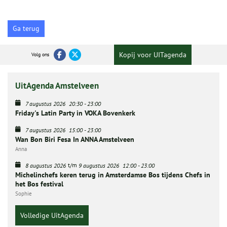
Ga terug
Kopij voor UITagenda
Volg ons
UitAgenda Amstelveen
7 augustus 2026
20:30
-
23:00
Friday's Latin Party in VOKA Bovenkerk
7 augustus 2026
15:00
-
23:00
Wan Bon Biri Fesa In ANNA Amstelveen
Anna
t/m
8 augustus 2026
9 augustus 2026
12:00
-
23:00
Michelinchefs keren terug in Amsterdamse Bos tijdens Chefs in
het Bos festival
Sophie
Volledige UitAgenda