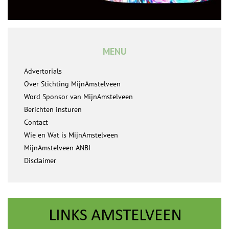
MENU
Advertorials
Over Stichting MijnAmstelveen
Word Sponsor van MijnAmstelveen
Berichten insturen
Contact
Wie en Wat is MijnAmstelveen
MijnAmstelveen ANBI
Disclaimer