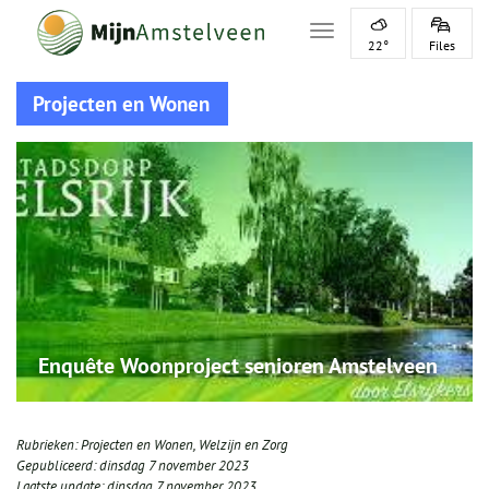
Toggle navigation
22°
Files
Projecten en Wonen
Enquête Woonproject senioren Amstelveen
Rubrieken:
Projecten en Wonen
,
Welzijn en Zorg
Gepubliceerd:
dinsdag 7 november 2023
Laatste update:
dinsdag 7 november 2023