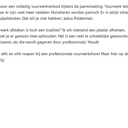
voor een volledig vuurwerkverbod tijdens de jaarwisseling. ‘Vuurwerk lei
aar er zijn veel meer nadelen. Huisdieren worden panisch. Er is altijd sch
lpdiensten. Dat wil je niet hebben,’ aldus Polderman.
rk afsteken is toch een traditie? ‘Ik wil niemand een plezier afnemen,
oet je er gewoon mee ophouden. Het is een veel te schadelijke gewoonte.
eren, als die wordt gegeven door professionals.’ Houdt
er ahh en ohh roepen bij een professionele vuurwerkshow! Maar hier op d
g.’