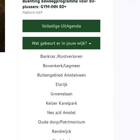
Buenting beweegprogramma voor 80-
plussers: GYM-INN 80+
Platform KKP
Volledige UitAgenda
Wat gebeurt er in jouw wijk?
Bankras /Kostverloren
Bovenkerk/Legmeer
Buitengebied Amstelveen
Elsrijk
Groenelaan
Keizer Karelpark
Nes a/d Amstel
Oude dorp/Patrimonium
Randwijck