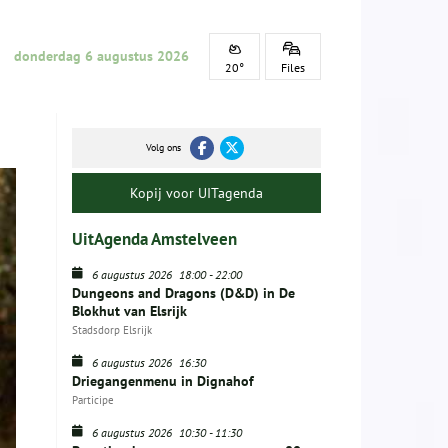
donderdag 6 augustus 2026
20°
Files
Volg ons
Kopij voor UITagenda
UitAgenda Amstelveen
6 augustus 2026
18:00
-
22:00
Dungeons and Dragons (D&D) in De
Blokhut van Elsrijk
Stadsdorp Elsrijk
6 augustus 2026
16:30
Driegangenmenu in Dignahof
Participe
6 augustus 2026
10:30
-
11:30