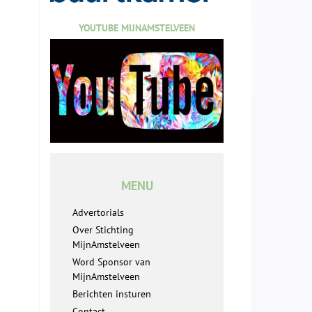
YOUTUBE MIJNAMSTELVEEN
MENU
Advertorials
Over Stichting
MijnAmstelveen
Word Sponsor van
MijnAmstelveen
Berichten insturen
Contact