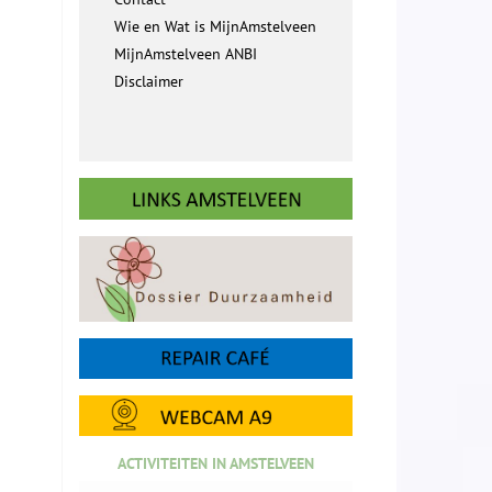
Wie en Wat is MijnAmstelveen
MijnAmstelveen ANBI
Disclaimer
ACTIVITEITEN IN AMSTELVEEN