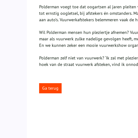
Polderman voegt toe dat oogartsen al jaren pleiten 
tot ernstig oogletsel, bij afstekers én omstanders. M
aan auto’s. Vuurwerkafstekers belemmeren vaak de hu
Wil Polderman mensen hun pleziertje afnemen? Vuurwe
maar als vuurwerk zulke nadelige gevolgen heeft, m
En we kunnen zeker een mooie vuurwerkshow organis
Polderman zelf niet van vuurwerk? ‘Ik zal met plezi
hoek van de straat vuurwerk afsteken, vind ik onnodi
Ga terug