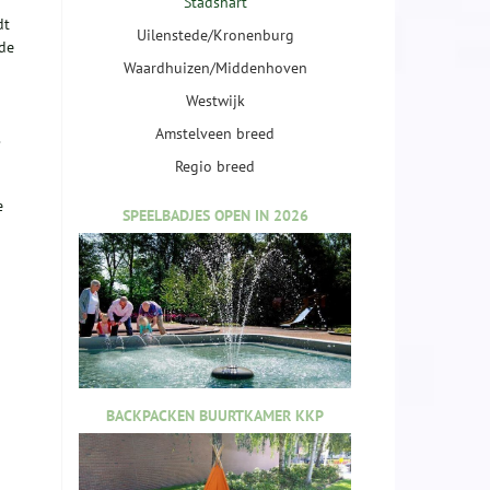
Stadshart
dt
Uilenstede/Kronenburg
ade
Waardhuizen/Middenhoven
Westwijk
Amstelveen breed
Regio breed
e
SPEELBADJES OPEN IN 2026
BACKPACKEN BUURTKAMER KKP