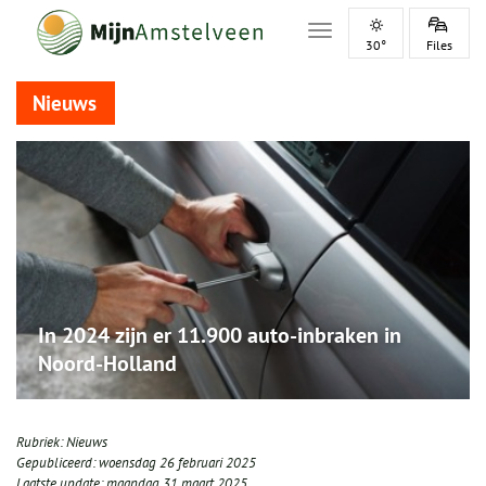
Toggle navigation
30°
Files
Nieuws
In 2024 zijn er 11.900 auto-inbraken in
Noord-Holland
Rubriek:
Nieuws
Gepubliceerd:
woensdag 26 februari 2025
Laatste update:
maandag 31 maart 2025