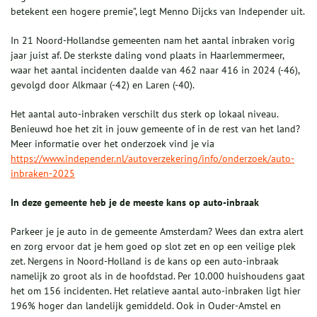
betekent een hogere premie”, legt Menno Dijcks van Independer uit.
In 21 Noord-Hollandse gemeenten nam het aantal inbraken vorig
jaar juist af. De sterkste daling vond plaats in Haarlemmermeer,
waar het aantal incidenten daalde van 462 naar 416 in 2024 (-46),
gevolgd door Alkmaar (-42) en Laren (-40).
Het aantal auto-inbraken verschilt dus sterk op lokaal niveau.
Benieuwd hoe het zit in jouw gemeente of in de rest van het land?
Meer informatie over het onderzoek vind je via
https://www.independer.nl/autoverzekering/info/onderzoek/auto-
inbraken-2025
In deze gemeente heb je de meeste kans op auto-inbraak
Parkeer je je auto in de gemeente Amsterdam? Wees dan extra alert
en zorg ervoor dat je hem goed op slot zet en op een veilige plek
zet. Nergens in Noord-Holland is de kans op een auto-inbraak
namelijk zo groot als in de hoofdstad. Per 10.000 huishoudens gaat
het om 156 incidenten. Het relatieve aantal auto-inbraken ligt hier
196% hoger dan landelijk gemiddeld. Ook in Ouder-Amstel en