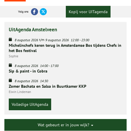
Kopij voor UITagenda
Volg ons
UitAgenda Amstelveen
t/m
8 augustus 2026
9 augustus 2026
12:00
-
23:00
Michelinchefs keren terug in Amsterdamse Bos tijdens Chefs in
het Bos festival
Sophie
8 augustus 2026
14:00
-
17:00
Sip & paint - in Cobra
8 augustus 2026
14:30
Zomer Bachata en Salsa in Buurtkamer KKP
Elwin Lindeman
Volledige UitAgenda
Wat gebeurt er in jouw wijk?