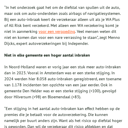
“In het onderzoek gaat het om de diefstal van spullen uit de auto,
maar ook om auto-onderdelen zoals airbags of navigatiesystemen.
Bij een auto-inbraak keert de verzekeraar alleen uit als je WA Plus
of All Risk bent verzekerd. Met alleen een WA verzekering komt je
niet in aanmerking
voor een vergoeding
. Veel mensen weten dit
niet en komen dan voor een nare verrassing te staan”, zegt Menno
Dijcks, expert autoverzekeringen bij Independer.
Niet in elke gemeente een hoger aantal inbraken
In Noord-Holland waren er vorig jaar een stuk meer auto-inbraken
dan in 2023. Vooral in Amsterdam was er een sterke stijging. In
2024 werden hier 8.058 auto-inbraken geregistreerd, een toename
van 1.178 incidenten ten opzichte van een jaar eerder. Ook in
gemeente Den Helder was er een sterke stijging (+100), gevolgd
door Hilversum (+98) en Bloemendaal (+83).
“Een stijging in het aantal auto-inbraken kan effect hebben op de
premies die je betaalt voor de autoverzekering. Die kunnen
namelijk per buurt anders zijn. Want als het risico op diefstal hoger
is geworden. Dan wil de verzekeraar dit risico afdekken en dat