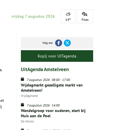
vrijdag 7 augustus 2026
19°
Files
Volg ons
Kopij voor UITagenda
UitAgenda Amstelveen
n
7 augustus 2026
08:00
-
17:00
Vrijdagmarkt gezelligste markt van
Amstelveen!
Vrijdagmarkt
het
7 augustus 2026
14:00
ij
Wandelgroep voor ouderen, start bij
Huis aan de Poel
De Keizer