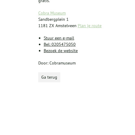
gratis.
Cobra Museum
Sandbergplein 1
1181 ZX Amstelveen
Plan je route
Stuur een e-mail
Bel: 0205475050
Bezoek de website
Door: Cobramuseum
Ga terug