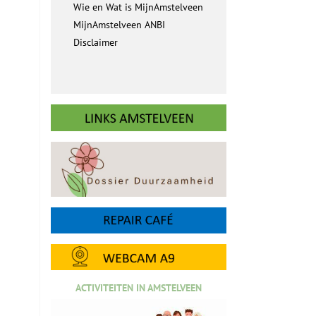
Wie en Wat is MijnAmstelveen
MijnAmstelveen ANBI
Disclaimer
ACTIVITEITEN IN AMSTELVEEN