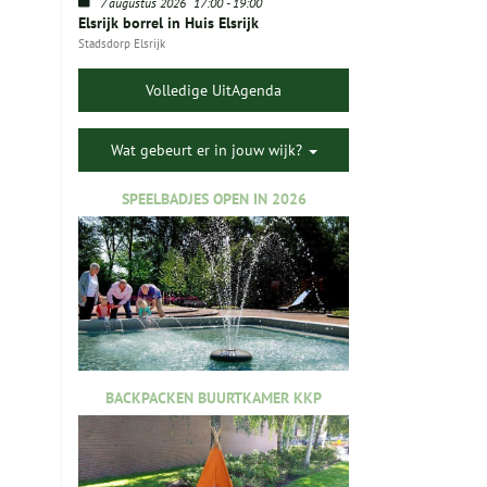
7 augustus 2026
17:00
-
19:00
Elsrijk borrel in Huis Elsrijk
Stadsdorp Elsrijk
Volledige UitAgenda
Wat gebeurt er in jouw wijk?
SPEELBADJES OPEN IN 2026
BACKPACKEN BUURTKAMER KKP