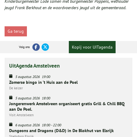
Kinderburgemeester Lode samen met burgemeester Poppens, wethouder
jeugd Frank Berkhout en de woordvoerders jeugd uit de gemeenteraad.
Ga terug
Kopij voor UITagenda
Volg ons
UitAgenda Amstelveen
5 augustus 2026
19:00
Zomerse bingo in ’t Huis aan de Poel
De keizer
5 augustus 2026
18:00
Jongerenwerk Amstelveen organiseert gratis Grill & Chill BBQ
aan De Poel.
Visit Amstelveen
6 augustus 2026
18:00
-
22:00
Dungeons and Dragons (D&D) in De Blokhut van Elsrijk
Stadsdorp Elsrijk