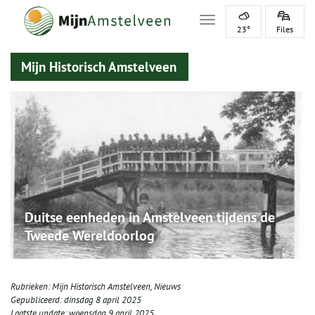
Toggle navigation
23°
Files
Mijn Historisch Amstelveen
Duitse eenheden in Amstelveen tijdens de
Tweede Wereldoorlog
Rubrieken:
Mijn Historisch Amstelveen
,
Nieuws
Gepubliceerd:
dinsdag 8 april 2025
Laatste update:
woensdag 9 april 2025