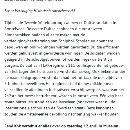
Bron:
Vereniging Historisch Amstelveen/M
Tijdens de Tweede Wereldoorlog kwamen er Duitse soldaten in
Amstelveen. De eerste Duitse eenheden die Amstelveen
binnentrokken hadden alles te maken met de
verdediging/bescherming van Schiphol. Scholen en openbare
gebouwen en ook woningen werden gevorderd. Duitse officieren
werden gehuisvest in gevorderde woningen. De soldaten werden
gelegerd in de schoolgebouwen of werden ingekwartierd bij
burgers. De Staf van FLAK-regiment 111 confisqueerde het gebouw
van het Leger des Heils aan de Amsterdamseweg. Ook bekend onder
de naam Flakgruppe Amsterdam had het tot taak de oostzijde van
Schiphol te beveiligen. Het regiment had de beschikking over
verschillende afdelingen luchtafweer en schijnwerpers, waarvan het
242ste het meest berucht zou worden in Amstelveen. Eén van haar
zware batterijen stond aan de Janselaan (ongeveer waar nu de
internationale school aan de Sportlaan staat). Deze kanonnen
zouden de Amstelveense bevolking nachtenlang wakker houden.
R
ené Kok vertelt u er alles over op zaterdag 12 april in Museum