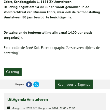
Cobra, Sandbergplein 1, 1181 ZX Amstelveen.
De lezing begint om 14.00 uur en wordt gehouden in de
Voordrachtzaal van Museum Cobra, waar ook de tentoonstelling
'Amstelveen 80 jaar bevrijd' te bezichtigen is.
De lezing en de tentoonstelling zijn vanaf 14.00 uur gratis
toegankelijk.
Foto:
collectie René Kok, Facebookpagina ‘Amstelveen tijdens de
bezetting’
Ga terug
Kopij voor UITagenda
Volg ons
UitAgenda Amstelveen
t/m
8 augustus 2026
9 augustus 2026
12:00
-
23:00