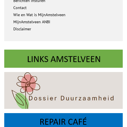
Berichten insturen
Contact
Wie en Wat is MijnAmstelveen
MijnAmstelveen ANBI
Disclaimer