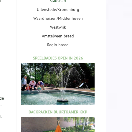
d
Stadshart
Uilenstede/Kronenburg
Waardhuizen/Middenhoven
Westwijk
Amstelveen breed
Regio breed
SPEELBADJES OPEN IN 2026
de
.
BACKPACKEN BUURTKAMER KKP
t