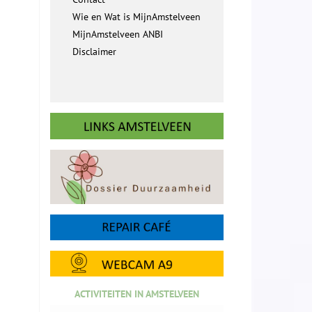
Wie en Wat is MijnAmstelveen
MijnAmstelveen ANBI
Disclaimer
ACTIVITEITEN IN AMSTELVEEN