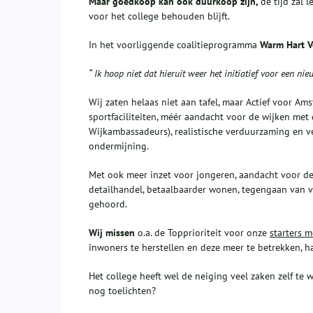
Maar goedkoop kan ook duurkoop zijn,
de tijd zal 
voor het college behouden blijft.
In het voorliggende coalitieprogramma
Warm Hart V
“ Ik hoop niet dat hieruit weer het initiatief voor een nie
Wij zaten helaas niet aan tafel, maar Actief voor 
sportfaciliteiten, méér aandacht voor de wijken me
Wijkambassadeurs), realistische verduurzaming en ve
ondermijning.
Met ook meer inzet voor jongeren, aandacht voor 
detailhandel, betaalbaarder wonen, tegengaan van v
gehoord.
Wij missen
o.a. de Topprioriteit voor onze
starters 
inwoners te herstellen en deze meer te betrekken, 
Het college heeft wel de neiging veel zaken zelf te w
nog toelichten?