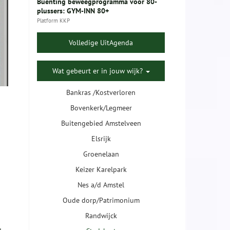
Buenting beweegprogramma voor 80-
plussers: GYM-INN 80+
Platform KKP
Volledige UitAgenda
Wat gebeurt er in jouw wijk?
Bankras /Kostverloren
Bovenkerk/Legmeer
Buitengebied Amstelveen
Elsrijk
Groenelaan
Keizer Karelpark
Nes a/d Amstel
Oude dorp/Patrimonium
Randwijck