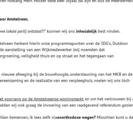
leren hoelang Mevr. Höcker déze keer loyaal zal zijn en dus de meerderhei
oor Amstelveen
,
uwe lokale partij ontstaat?!”
kunnen wij ons
inhoúdelijk
best vinden.
Amstelveen herkent hierin onze programmapunten over de SDG’s, Outdoor
t de aanstelling van een Wijkmedewerker (wij noemden dat
rgroening, veiligheid thuis en op straat en het tegengaan van
de nieuwe afweging bij de bouwhoogte, ondersteuning van het MKB en de
ereenzaming en de realisatie van een verpleeghuis, voelen wij ons tóch
met voorrang op de Amstelveense woningmarkt
en om het vertrouwen bij 
hadden wij ook graag de invoering van een raadgevend referendum gezien
illen bemensen, ik lees zelfs via
onorthodoxe wegen?
Misschien kunt u da