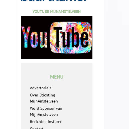
YOUTUBE MIJNAMSTELVEEN
MENU
Advertorials
Over Stichting
MijnAmstelveen
Word Sponsor van
MijnAmstelveen
Berichten insturen
Contact