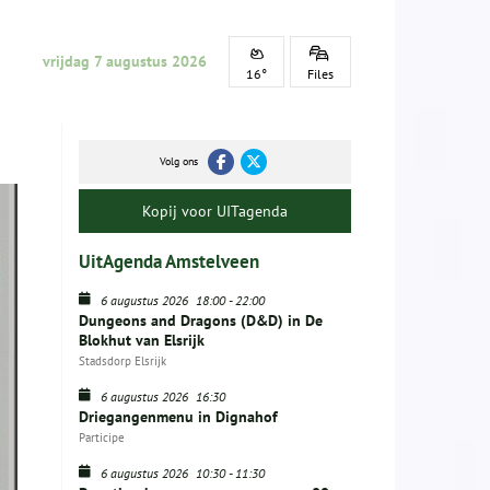
vrijdag 7 augustus 2026
16°
Files
Volg ons
Kopij voor UITagenda
UitAgenda Amstelveen
6 augustus 2026
18:00
-
22:00
Dungeons and Dragons (D&D) in De
Blokhut van Elsrijk
Stadsdorp Elsrijk
6 augustus 2026
16:30
Driegangenmenu in Dignahof
Participe
6 augustus 2026
10:30
-
11:30