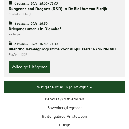
6 augustus 2026
18:00
-
22:00
Dungeons and Dragons (D&D) in De Blokhut van Elsrijk
Stadsdorp Elsrijk
6 augustus 2026
16:30
Driegangenmenu in Dignahof
Participe
6 augustus 2026
10:30
-
11:30
Buenting beweegprogramma voor 80-plussers: GYM-INN 80+
Platform KKP
Volledige UitAgenda
Wat gebeurt er in jouw wijk?
Bankras /Kostverloren
Bovenkerk/Legmeer
Buitengebied Amstelveen
Elsrijk