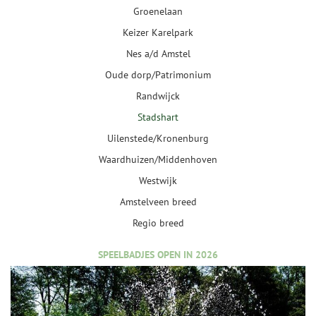
Groenelaan
Keizer Karelpark
Nes a/d Amstel
Oude dorp/Patrimonium
Randwijck
Stadshart
Uilenstede/Kronenburg
Waardhuizen/Middenhoven
Westwijk
Amstelveen breed
Regio breed
SPEELBADJES OPEN IN 2026