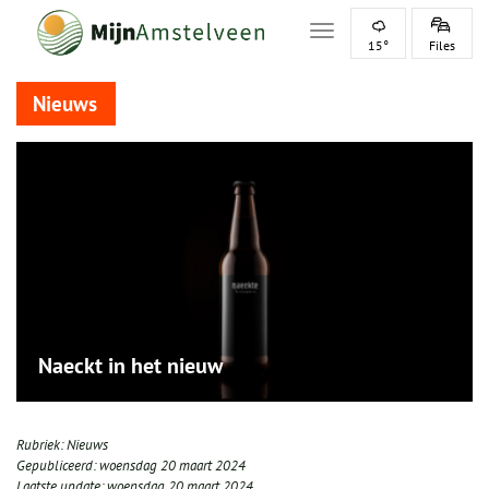
Toggle navigation
15°
Files
Nieuws
Naeckt in het nieuw
Rubriek:
Nieuws
Gepubliceerd:
woensdag 20 maart 2024
Laatste update:
woensdag 20 maart 2024