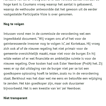
hoge kant is. Coumans vroeg waarop het aantal is gebaseerd,
waarop de wethouder antwoordde dat het gewoon uit de eerder
vastgestelde Participatie Visie is over genomen.
Nog te volgen
Intussen vond men in de commissie de verordening wel een
ingewikkeld document. “Wij vragen ons af of het voor de
geïnteresseerde inwoner nog te volgen is”, zei Kortekaas. Hij vroeg
zich ook af of de nieuwe regeling het niet primair voor de
gemeente overzichtelijk maakt, maar niet voor de burger. En hij
wilde weten of er wel financiële en ambtelijke ruimte is voor de
nieuwe regeling. Over kosten had ook Ester Veenboer (PvdA) het. Zij
wees er op dat uitdaging van de burger niet per se tot een
goedkopere oplossing hoeft te leiden, zoals nu in de verordening
staat. Berkhout was het daar wel me eens en beloofde een wijziging
te zenden. Het kán goedkoper zijn, maar ook duurzamer
bijvoorbeeld. Het is een kwestie van ‘en’ zei Veenboer.
Niet transparant