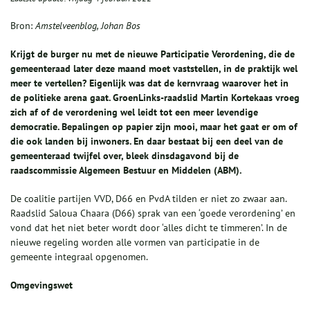
Bron:
Amstelveenblog, Johan Bos
Krijgt de burger nu met de nieuwe Participatie Verordening, die de
gemeenteraad later deze maand moet vaststellen, in de praktijk wel
meer te vertellen? Eigenlijk was dat de kernvraag waarover het in
de politieke arena gaat. GroenLinks-raadslid Martin Kortekaas vroeg
zich af of de verordening wel leidt tot een meer levendige
democratie. Bepalingen op papier zijn mooi, maar het gaat er om of
die ook landen bij inwoners. En daar bestaat bij een deel van de
gemeenteraad twijfel over, bleek dinsdagavond bij de
raadscommissie Algemeen Bestuur en Middelen (ABM).
De coalitie partijen VVD, D66 en PvdA tilden er niet zo zwaar aan.
Raadslid Saloua Chaara (D66) sprak van een ‘goede verordening’ en
vond dat het niet beter wordt door ‘alles dicht te timmeren’. In de
nieuwe regeling worden alle vormen van participatie in de
gemeente integraal opgenomen.
Omgevingswet