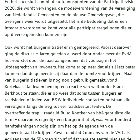
En het stuk sluit aan bij de uitgangspunten van de Participatievisie
2020, die wordt vervangen, de modelverordening van de Vereniging
van Nederlandse Gemeenten en de nieuwe Omgevingswet, die
overigens weer wordt uitgesteld. Het is de bedoeling dat er één
integrale verordening komt voor alle participatieregelingen die er
op diverse gebieden kunnen zijn.
Ook wordt het burgerinitiatief er in geïntegreerd. Vooral daarover
ging de discussie. Jaren geleden al werd door onder meer de PvdA
het voorstel door de raad aangenomen dat voorzag in het
uitdaagrecht van inwoners. Het komt er op neer dat als zij iets beter
kunnen dan de gemeente zij daar dan de ruimte voor krijgen. Maat
van burgerinitiatieven is nog nooit gebruik gemaakt, vond
Kortekaas. Dat kwam hem op een reactie van wethouder Frank
Berkhout te staan, die er op wees dat soms tussen burgers en
raadsleden of leden van B&W individuele contacten ontstaan, die
vervolgens langs de weg tot eer raadsbesluit leiden. De
overtreffende trap – raadslid Ruud Kootker van bbA gebruikte die
term – daarvan is eigenlijk een burgerinitiatief, waarvoor honderd
handtekeningen nodig zijn om het op de agenda van de
gemeenteraad te krijgen. Zowel raadslid Coumans van de VVD als
Adriaans van de SP vroeg zich af of dat vereiste aantal niet aan de