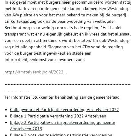
In elk geval moet met burgers meer gecommuniceerd worden dat zij
met initiatieven naar de gemeente kunnen komen. Ben Westendorp
van AVA pleitte en voor het meer bekend te maken bij de burgerij.
En Kortekaas zag ook na de beantwoording van wethouder
Berkhout nog maar weinig concreets is de regeling. “Het is niet
transparant wat er nu eigenlijk gebeurt en ik vrees dat het allemaal
voor een deel in achterkamers wordt besloten.” En ook Westendorp
zag niet alle openheid. Siegmann van het CDA vond de regeling
voor de burger best ingewikkeld en stelde een
informatiebijeenkomst voor inwoners voor.
https://amstelveenblog.nl/2022...
-----------------------------------------------------------------------------------
----------------
Ter informatie: Stukken ter behandeling aan de gemeenteraad
Collegevoorstel Participatie verordening Amstelveen 2022
Bijlage 1 Participatie verordening 2022 Amstelveen
Bijlage 2 Participatie- en inspraakverordening gemeente
Amstelveen 2013
Bijlage 3 Nota van toelichting participatie verordening