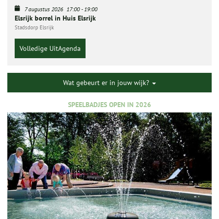
7 augustus 2026
17:00
-
19:00
Elsrijk borrel in Huis Elsrijk
Stadsdorp Elsrijk
Volledige UitAgenda
Wat gebeurt er in jouw wijk?
SPEELBADJES OPEN IN 2026