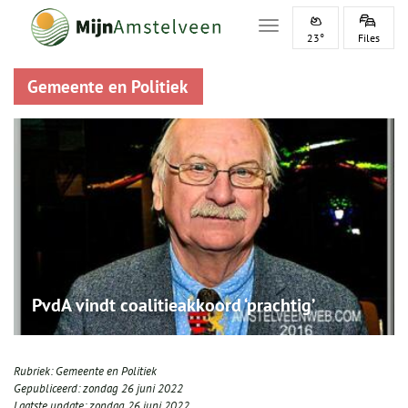
Toggle navigation
23°
Files
Gemeente en Politiek
PvdA vindt coalitieakkoord ‘prachtig’
Rubriek:
Gemeente en Politiek
Gepubliceerd:
zondag 26 juni 2022
Laatste update:
zondag 26 juni 2022