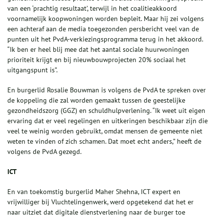
van een ‘prachtig resultaat’, terwijl in het coalitieakkoord
voornamelijk koopwoningen worden bepleit. Maar hij zei volgens
een achteraf aan de media toegezonden persbericht veel van de
punten uit het PvdA-verkiezingsprogramma terug in het akkoord.
“Ik ben er heel blij mee dat het aantal sociale huurwoningen
prioriteit krijgt en bij nieuwbouwprojecten 20% sociaal het
uitgangspunt is”.
En burgerlid Rosalie Bouwman is volgens de PvdA te spreken over
de koppeling die zal worden gemaakt tussen de geestelijke
gezondheidszorg (GGZ) en schuldhulpverlening. “Ik weet uit eigen
ervaring dat er veel regelingen en uitkeringen beschikbaar zijn die
veel te weinig worden gebruikt, omdat mensen de gemeente niet
weten te vinden of zich schamen. Dat moet echt anders,” heeft de
volgens de PvdA gezegd.
ICT
En van toekomstig burgerlid Maher Shehna, ICT expert en
vrijwilliger bij Vluchtelingenwerk, werd opgetekend dat het er
naar uitziet dat digitale dienstverlening naar de burger toe