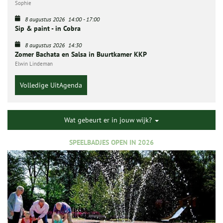
Sophie
8 augustus 2026
14:00
-
17:00
Sip & paint - in Cobra
8 augustus 2026
14:30
Zomer Bachata en Salsa in Buurtkamer KKP
Elwin Lindeman
Volledige UitAgenda
Wat gebeurt er in jouw wijk?
SPEELBADJES OPEN IN 2026