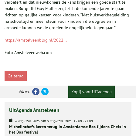
verbetert en dat nieuwkomers de kans krijgen een goede start te
maken. Burgerlid Guy Muller zegt zich de komende jaren te gaan
richten op gelijke kansen voor kinderen. “Met huiswerkbegeleiding
na schooltijd en meer steun voor kinderen die opgroeien in
armoede kunnen we de groeiende ongelijkheid tegengaan.”
https://amstelveenblog.nl/2022...
Foto Amstelveenweb.com
Ga terug
Kopij voor UITagenda
Volg ons
UitAgenda Amstelveen
t/m
8 augustus 2026
9 augustus 2026
12:00
-
23:00
Michelinchefs keren terug in Amsterdamse Bos tijdens Chefs in
het Bos festival