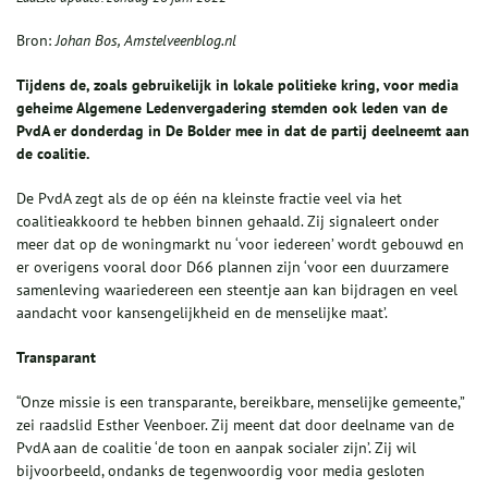
Bron:
Johan Bos, Amstelveenblog.nl
Tijdens de, zoals gebruikelijk in lokale politieke kring, voor media
geheime Algemene Ledenvergadering stemden ook leden van de
PvdA er donderdag in De Bolder mee in dat de partij deelneemt aan
de coalitie.
De PvdA zegt als de op één na kleinste fractie veel via het
coalitieakkoord te hebben binnen gehaald. Zij signaleert onder
meer dat op de woningmarkt nu ‘voor iedereen’ wordt gebouwd en
er overigens vooral door D66 plannen zijn ‘voor een duurzamere
samenleving waariedereen een steentje aan kan bijdragen en veel
aandacht voor kansengelijkheid en de menselijke maat’.
Transparant
“Onze missie is een transparante, bereikbare, menselijke gemeente,”
zei raadslid Esther Veenboer. Zij meent dat door deelname van de
PvdA aan de coalitie ‘de toon en aanpak socialer zijn’. Zij wil
bijvoorbeeld, ondanks de tegenwoordig voor media gesloten