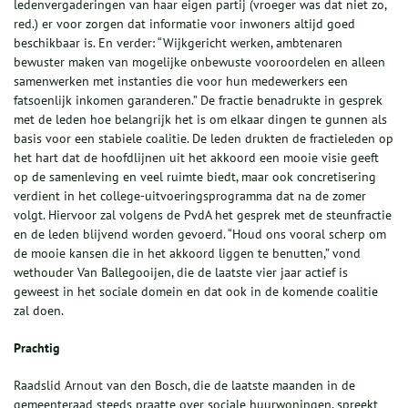
ledenvergaderingen van haar eigen partij (vroeger was dat niet zo,
red.) er voor zorgen dat informatie voor inwoners altijd goed
beschikbaar is. En verder: “Wijkgericht werken, ambtenaren
bewuster maken van mogelijke onbewuste vooroordelen en alleen
samenwerken met instanties die voor hun medewerkers een
fatsoenlijk inkomen garanderen.” De fractie benadrukte in gesprek
met de leden hoe belangrijk het is om elkaar dingen te gunnen als
basis voor een stabiele coalitie. De leden drukten de fractieleden op
het hart dat de hoofdlijnen uit het akkoord een mooie visie geeft
op de samenleving en veel ruimte biedt, maar ook concretisering
verdient in het college-uitvoeringsprogramma dat na de zomer
volgt. Hiervoor zal volgens de PvdA het gesprek met de steunfractie
en de leden blijvend worden gevoerd. “Houd ons vooral scherp om
de mooie kansen die in het akkoord liggen te benutten,” vond
wethouder Van Ballegooijen, die de laatste vier jaar actief is
geweest in het sociale domein en dat ook in de komende coalitie
zal doen.
Prachtig
Raadslid Arnout van den Bosch, die de laatste maanden in de
gemeenteraad steeds praatte over sociale huurwoningen, spreekt