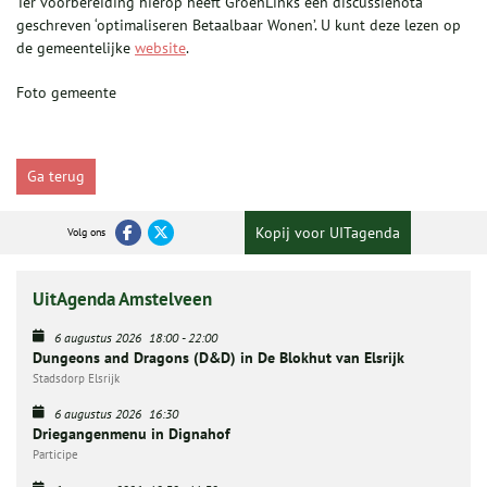
Ter voorbereiding hierop heeft GroenLinks een discussienota
geschreven ‘optimaliseren Betaalbaar Wonen’. U kunt deze lezen op
de gemeentelijke
website
.
Foto gemeente
Ga terug
Kopij voor UITagenda
Volg ons
UitAgenda Amstelveen
6 augustus 2026
18:00
-
22:00
Dungeons and Dragons (D&D) in De Blokhut van Elsrijk
Stadsdorp Elsrijk
6 augustus 2026
16:30
Driegangenmenu in Dignahof
Participe