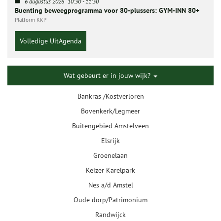
6 augustus 2026
10:30
-
11:30
Buenting beweegprogramma voor 80-plussers: GYM-INN 80+
Platform KKP
Volledige UitAgenda
Wat gebeurt er in jouw wijk?
Bankras /Kostverloren
Bovenkerk/Legmeer
Buitengebied Amstelveen
Elsrijk
Groenelaan
Keizer Karelpark
Nes a/d Amstel
Oude dorp/Patrimonium
Randwijck