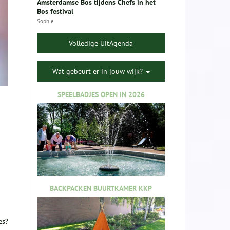
Amsterdamse Bos tijdens Chefs in het
Bos festival
Sophie
Volledige UitAgenda
Wat gebeurt er in jouw wijk?
SPEELBADJES OPEN IN 2026
BACKPACKEN BUURTKAMER KKP
es?