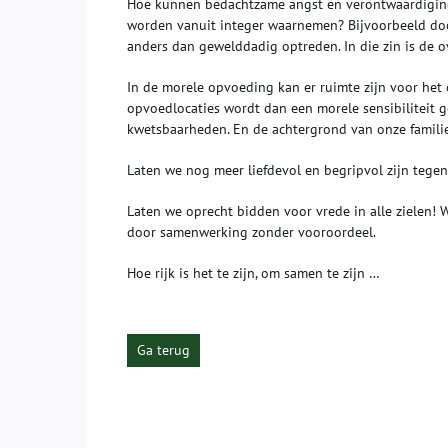
Hoe kunnen bedachtzame angst en verontwaardiging 
worden vanuit integer waarnemen? Bijvoorbeeld door 
anders dan gewelddadig optreden. In die zin is de o
In de morele opvoeding kan er ruimte zijn voor het 
opvoedlocaties wordt dan een morele sensibiliteit g
kwetsbaarheden. En de achtergrond van onze families
Laten we nog meer liefdevol en begripvol zijn tege
Laten we oprecht bidden voor vrede in alle zielen! 
door samenwerking zonder vooroordeel.
Hoe rijk is het te zijn, om samen te zijn …
Ga terug