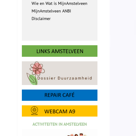
Wie en Wat is MijnAmstelveen
MijnAmstelveen ANBI
Disclaimer
ACTIVITEITEN IN AMSTELVEEN