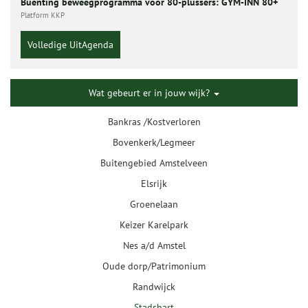
Buenting beweegprogramma voor 80-plussers: GYM-INN 80+
Platform KKP
Volledige UitAgenda
Wat gebeurt er in jouw wijk?
Bankras /Kostverloren
Bovenkerk/Legmeer
Buitengebied Amstelveen
Elsrijk
Groenelaan
Keizer Karelpark
Nes a/d Amstel
Oude dorp/Patrimonium
Randwijck
Stadshart