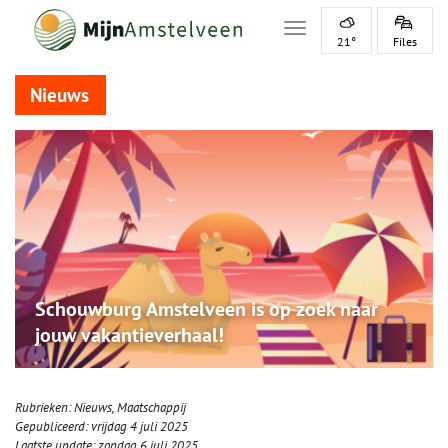
Toggle navigation
21°
Files
Nieuws
Schouwburg Amstelveen is op zoek naar
jouw vakantieverhaal!
Rubrieken:
Nieuws
,
Maatschappij
Gepubliceerd:
vrijdag 4 juli 2025
Laatste update:
zondag 6 juli 2025