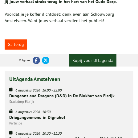
jij jouw verhaal straks terug in het hart van het Oude Dorp.
Voordat je je koffer dichtdoet: denk even aan Schouwburg
Amstelveen. Want jouw verhaal verdient het publiek!
Ga terug
Kopij voor UITagenda
Volg ons
UitAgenda Amstelveen
6 augustus 2026
18:00
-
22:00
Dungeons and Dragons (D&D) in De Blokhut van Elsrijk
Stadsdorp Elsrijk
6 augustus 2026
16:30
Driegangenmenu in Dignahof
Participe
6 augustus 2026
10:30
-
11:30