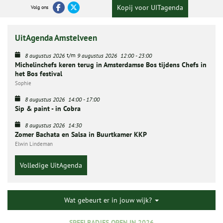
Kopij voor UITagenda
Volg ons
UitAgenda Amstelveen
t/m
8 augustus 2026
9 augustus 2026
12:00
-
23:00
Michelinchefs keren terug in Amsterdamse Bos tijdens Chefs in
het Bos festival
Sophie
8 augustus 2026
14:00
-
17:00
Sip & paint - in Cobra
8 augustus 2026
14:30
Zomer Bachata en Salsa in Buurtkamer KKP
Elwin Lindeman
Volledige UitAgenda
Wat gebeurt er in jouw wijk?
SPEELBADJES OPEN IN 2026