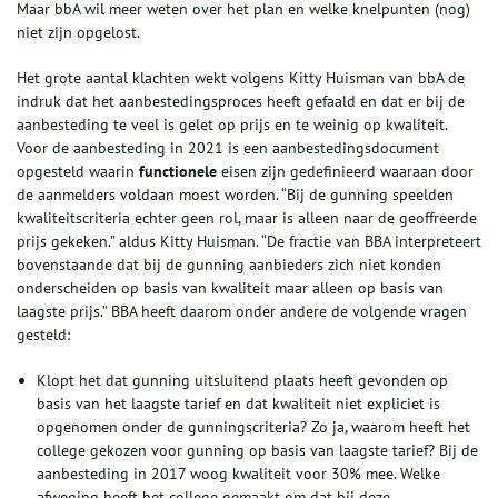
Maar bbA wil meer weten over het plan en welke knelpunten (nog)
niet zijn opgelost.
Het grote aantal klachten wekt volgens Kitty Huisman van bbA de
indruk dat het aanbestedingsproces heeft gefaald en dat er bij de
aanbesteding te veel is gelet op prijs en te weinig op kwaliteit.
Voor de aanbesteding in 2021 is een aanbestedingsdocument
opgesteld waarin
functionele
eisen zijn gedefinieerd waaraan door
de aanmelders voldaan moest worden. “Bij de gunning speelden
kwaliteitscriteria echter geen rol, maar is alleen naar de geoffreerde
prijs gekeken.” aldus Kitty Huisman. “De fractie van BBA interpreteert
bovenstaande dat bij de gunning aanbieders zich niet konden
onderscheiden op basis van kwaliteit maar alleen op basis van
laagste prijs.” BBA heeft daarom onder andere de volgende vragen
gesteld:
Klopt het dat gunning uitsluitend plaats heeft gevonden op
basis van het laagste tarief en dat kwaliteit niet expliciet is
opgenomen onder de gunningscriteria? Zo ja, waarom heeft het
college gekozen voor gunning op basis van laagste tarief? Bij de
aanbesteding in 2017 woog kwaliteit voor 30% mee. Welke
afweging heeft het college gemaakt om dat bij deze