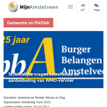
Toggle navigation
22°
Files
Gemeente en Politiek
Schriftelijke vragen betreffende de
aanbesteding van WMO-vervoer
Rubrieken:
Gemeente en Politiek
,
Welzijn en Zorg
Gepubliceerd:
donderdag 9 juni 2022
Laatste update:
vrijdag 24 juni 2022