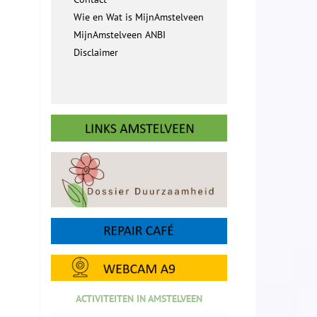
Wie en Wat is MijnAmstelveen
MijnAmstelveen ANBI
Disclaimer
ACTIVITEITEN IN AMSTELVEEN