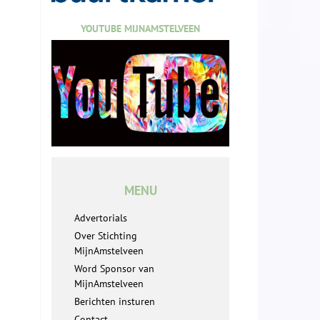
YOUTUBE MIJNAMSTELVEEN
MENU
Advertorials
Over Stichting
MijnAmstelveen
Word Sponsor van
MijnAmstelveen
Berichten insturen
Contact