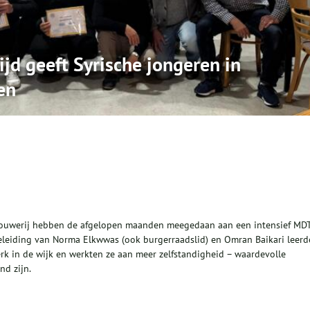
jd geeft Syrische jongeren in
en
Bouwerij hebben de afgelopen maanden meegedaan aan een intensief MD
eleiding van Norma Elkwwas (ook burgerraadslid) en Omran Baikari leer
erk in de wijk en werkten ze aan meer zelfstandigheid – waardevolle
nd zijn.