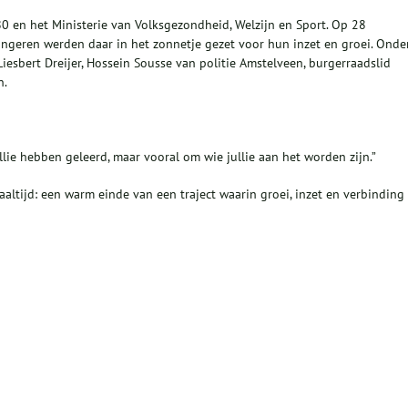
0 en het Ministerie van Volksgezondheid, Welzijn en Sport. Op 28
jongeren werden daar in het zonnetje gezet voor hun inzet en groei. Onde
bert Dreijer, Hossein Sousse van politie Amstelveen, burgerraadslid
n.
ullie hebben geleerd, maar vooral om wie jullie aan het worden zijn.”
ltijd: een warm einde van een traject waarin groei, inzet en verbinding