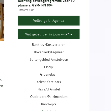
Buenting beweegprogramma voor 80-
plussers: GYM-INN 80+
Platform KKP
Volledige UitAgenda
Wat gebeurt er in jouw wijk?
Bankras /Kostverloren
Bovenkerk/Legmeer
Buitengebied Amstelveen
Elsrijk
Groenelaan
T-
Keizer Karelpark
den
Nes a/d Amstel
Oude dorp/Patrimonium
Randwijck