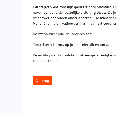
Het traject werd mogelijk gemaakt door Stichting 18
november vond de feestelijke afsluiting plaats. De 
de aanwezigen waren onder anderen COA-manager Lies
Maher Shehna en wethouder Marijn van Ballegooije
De wethouder sprak de jongeren toe:
“Amstelveen is trots op jullie – niet alleen om wat j
De middag werd afgesloten met een gezamenlijke maa
centraal stonden.
Ga terug