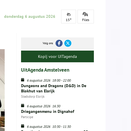
donderdag 6 augustus 2026
15°
Files
Volg ons
Kopij voor UITagenda
UitAgenda Amstelveen
6 augustus 2026
18:00
-
22:00
Dungeons and Dragons (D&D) in De
Blokhut van Elsrijk
Stadsdorp Elsrijk
6 augustus 2026
16:30
Driegangenmenu in Dignahof
Participe
6 augustus 2026
10:30
-
11:30