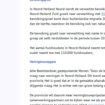
In Noord-Holland Noord wordt de verwachte bevolk
Noord-Holland Zuid groeit naar verwachting met
35
bevolkingsgroei komt door buitenlandse migratie. D
dan de sterfte, waardoor de bevolking ook van nature 
De bevolking groeit naar verwachting met name in de 
groep zal zelfs verdubbelen in de periode tussen 2
Het aantal huishoudens in Noord-Holland neemt to
ouder neemt toe met 110.000 huishoudens.
Woningbouwopgave
Jelle Beemsterboer, gedeputeerde Wonen: “Door de b
vraag naar woningen in Noord-Holland. Dit toont a
provincie. Het is goed dat er in de gemaakte afspr
stijgende vraag. Het is echter wel van groot belan
De provincie wil daarom meer woningbouwprojecten
samenwerkingspartners om te kijken waar we als pr
parallel plannen te ondersteunen of het
provinciale