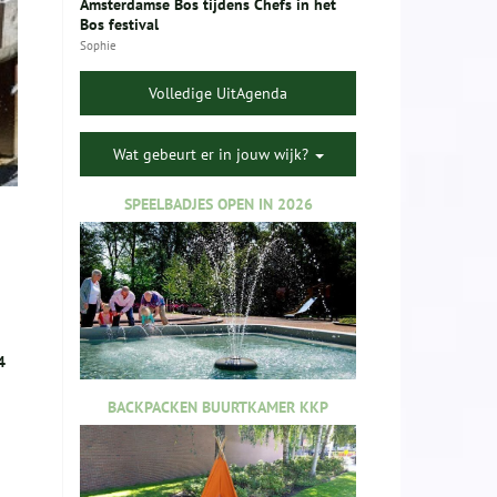
Amsterdamse Bos tijdens Chefs in het
Bos festival
Sophie
Volledige UitAgenda
Wat gebeurt er in jouw wijk?
SPEELBADJES OPEN IN 2026
4
BACKPACKEN BUURTKAMER KKP