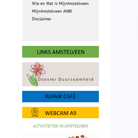
Wie en Wat is MijnAmstelveen
MijnAmstelveen ANBI
Disclaimer
ACTIVITEITEN IN AMSTELVEEN