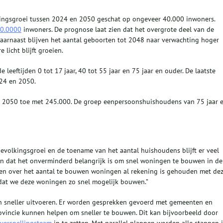
ingsgroei tussen 2024 en 2050 geschat op ongeveer 40.000 inwoners.
0.0000
inwoners. De prognose laat zien dat het overgrote deel van de
aarnaast blijven het aantal geboorten tot 2048 naar verwachting hoger
licht blijft groeien.
leeftijden 0 tot 17 jaar, 40 tot 55 jaar en 75 jaar en ouder. De laatste
024 en 2050.
t 2050 toe met 245.000. De groep eenpersoonshuishoudens van 75 jaar 
evolkingsgroei en de toename van het aantal huishoudens blijft er veel
an dat het onverminderd belangrijk is om snel woningen te bouwen in de
aken over het aantal te bouwen woningen al rekening is gehouden met de
g dat we deze woningen zo snel mogelijk bouwen.”
 sneller uitvoeren. Er worden gesprekken gevoerd met gemeenten en
ovincie kunnen helpen om sneller te bouwen. Dit kan bijvoorbeeld door
 versnellingsteam
in te zetten. Met parallel plannen worden alle stappen 