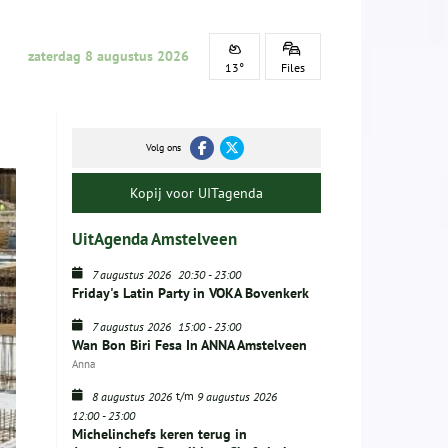
zaterdag 8 augustus 2026
13°
Files
Volg ons
Kopij voor UITagenda
UitAgenda Amstelveen
7 augustus 2026
20:30
-
23:00
Friday's Latin Party in VOKA Bovenkerk
7 augustus 2026
15:00
-
23:00
Wan Bon Biri Fesa In ANNA Amstelveen
Anna
t/m
8 augustus 2026
9 augustus 2026
12:00
-
23:00
Michelinchefs keren terug in