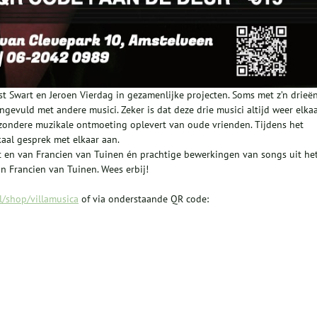
st Swart en Jeroen Vierdag in gezamenlijke projecten. Soms met z’n drieën
gevuld met andere musici. Zeker is dat deze drie musici altijd weer elka
ijzondere muzikale ontmoeting oplevert van oude vrienden. Tijdens het
aal gesprek met elkaar aan.
 en van Francien van Tuinen én prachtige bewerkingen van songs uit he
 Francien van Tuinen. Wees erbij!
l/shop/villamusica
of via onderstaande QR code: