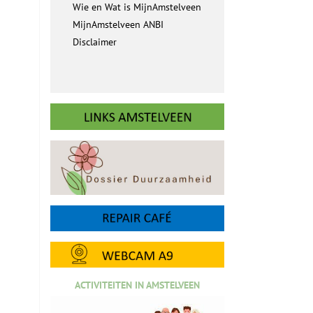
Wie en Wat is MijnAmstelveen
MijnAmstelveen ANBI
Disclaimer
ACTIVITEITEN IN AMSTELVEEN