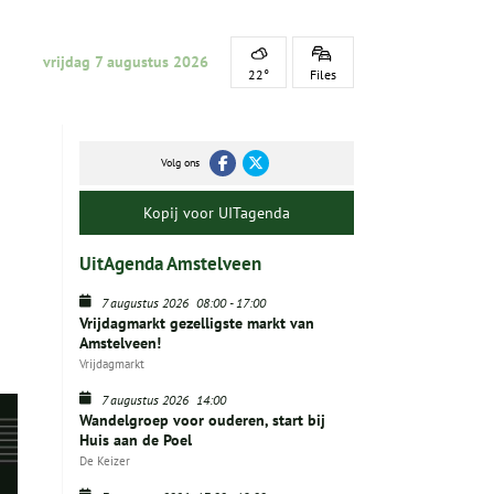
vrijdag 7 augustus 2026
22°
Files
Volg ons
Kopij voor UITagenda
UitAgenda Amstelveen
7 augustus 2026
08:00
-
17:00
Vrijdagmarkt gezelligste markt van
Amstelveen!
Vrijdagmarkt
7 augustus 2026
14:00
Wandelgroep voor ouderen, start bij
Huis aan de Poel
De Keizer