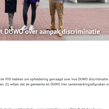
et DUWO over aanpak discriminatie
en de VVD hebben om opheldering gevraagd over hoe DUWO discriminatie
nten. Zij willen dat de gemeente en DUWO hier samenwerkingsafspraken o