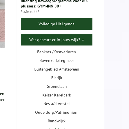
Buenting beweegprogramma voor 80-
plussers: GYM-INN 80+
Platform KKP
Volledige UitAgenda
Wat gebeurt er in jouw wijk?
Bankras /Kostverloren
Bovenkerk/Legmeer
Buitengebied Amstelveen
Elsrijk
Groenelaan
 en
Keizer Karelpark
ver
Nes a/d Amstel
Oude dorp/Patrimonium
Randwijck