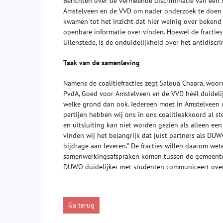
Berichten over de vermeende discriminatie van een 
Amstelveen en de VVD om nader onderzoek te doen n
kwamen tot het inzicht dat hier weinig over bekend
openbare informatie over vinden. Hoewel de fractie
Uilenstede, is de onduidelijkheid over het antidisc
Taak van de samenleving
Namens de coalitiefracties zegt Saloua Chaara, woo
PvdA, Goed voor Amstelveen en de VVD héél duidelijk 
welke grond dan ook. Iedereen moet in Amstelveen du
partijen hebben wij ons in ons coalitieakkoord al 
en uitsluiting kan niet worden gezien als alleen e
vinden wij het belangrijk dat juíst partners als DUW
bijdrage aan leveren.” De fracties willen daarom wete
samenwerkingsafspraken komen tussen de gemeente 
DUWO duidelijker met studenten communiceert over
Ga terug