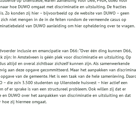
studente op Uilenstede, waren aanleiding voor D66, PvdA, Goed voor
aar hoe DUWO omgaat met discriminatie en uitsluiting. De fracties
 is. Zo konden zij hier – bijvoorbeeld op de website van DUWO – geen
s zich niet mengen in de in de feiten rondom de vermeende casus op
riminatiebeleid van DUWO aanleiding om hier opheldering over te vragen.
rdvoerder inclusie en emancipatie van D66: “Over één ding kunnen D66,
zijn: In Amstelveen is géén plek voor discriminatie en uitsluiting. Op
s altijd en overal zichtbaar zichzelf kunnen zijn. Als samenwerkende
stevig aan deze opgave gecommitteerd. Maar het aanpakken van discrimina
en opgave van de gemeente. Het is een taak van de hele samenleving. Daa
O – die zo’n 3.500 studenten op Uilenstede huisvest – hier actief een
n of er sprake is van een structureel probleem. Ook willen zij dat er
en DUWO over het aanpakken van discriminatie en uitsluiting en dat
 hoe zij hiermee omgaat.