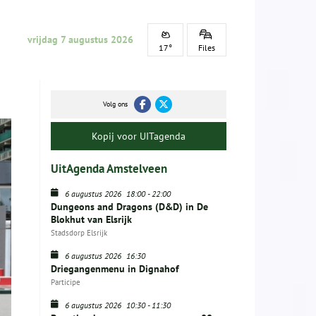
vrijdag 7 augustus 2026
17°
Files
Volg ons
Kopij voor UITagenda
UitAgenda Amstelveen
6 augustus 2026
18:00
-
22:00
Dungeons and Dragons (D&D) in De
Blokhut van Elsrijk
Stadsdorp Elsrijk
6 augustus 2026
16:30
Driegangenmenu in Dignahof
Participe
6 augustus 2026
10:30
-
11:30