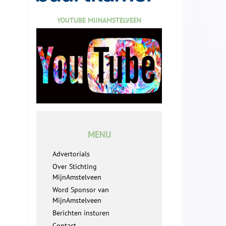
YOUTUBE MIJNAMSTELVEEN
MENU
Advertorials
Over Stichting
MijnAmstelveen
Word Sponsor van
MijnAmstelveen
Berichten insturen
Contact