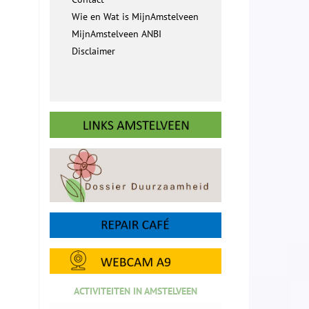
Wie en Wat is MijnAmstelveen
MijnAmstelveen ANBI
Disclaimer
ACTIVITEITEN IN AMSTELVEEN