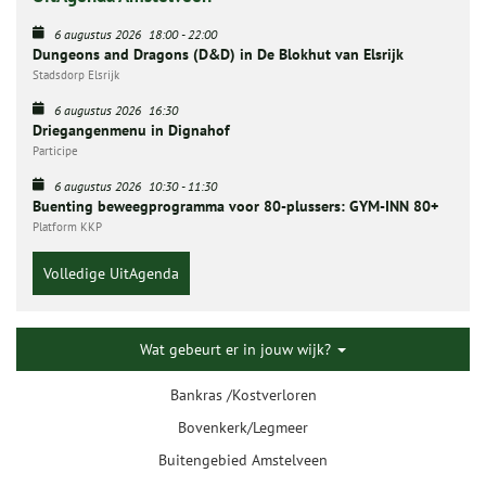
6 augustus 2026
18:00
-
22:00
Dungeons and Dragons (D&D) in De Blokhut van Elsrijk
Stadsdorp Elsrijk
6 augustus 2026
16:30
Driegangenmenu in Dignahof
Participe
6 augustus 2026
10:30
-
11:30
Buenting beweegprogramma voor 80-plussers: GYM-INN 80+
Platform KKP
Volledige UitAgenda
Wat gebeurt er in jouw wijk?
Bankras /Kostverloren
Bovenkerk/Legmeer
Buitengebied Amstelveen