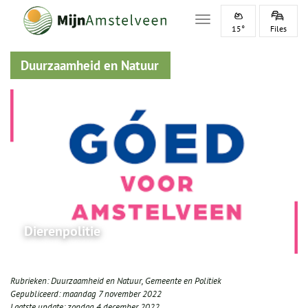
Toggle navigation
15°
Files
Duurzaamheid en Natuur
Dierenpolitie
Rubrieken:
Duurzaamheid en Natuur
,
Gemeente en Politiek
Gepubliceerd:
maandag 7 november 2022
Laatste update:
zondag 4 december 2022