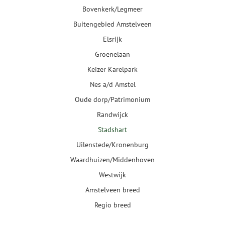
Bovenkerk/Legmeer
Buitengebied Amstelveen
Elsrijk
Groenelaan
Keizer Karelpark
Nes a/d Amstel
Oude dorp/Patrimonium
Randwijck
Stadshart
Uilenstede/Kronenburg
Waardhuizen/Middenhoven
Westwijk
Amstelveen breed
Regio breed