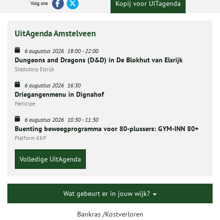
Kopij voor UITagenda
Volg ons
UitAgenda Amstelveen
6 augustus 2026
18:00
-
22:00
Dungeons and Dragons (D&D) in De Blokhut van Elsrijk
Stadsdorp Elsrijk
6 augustus 2026
16:30
Driegangenmenu in Dignahof
Participe
6 augustus 2026
10:30
-
11:30
Buenting beweegprogramma voor 80-plussers: GYM-INN 80+
Platform KKP
Volledige UitAgenda
Wat gebeurt er in jouw wijk?
Bankras /Kostverloren