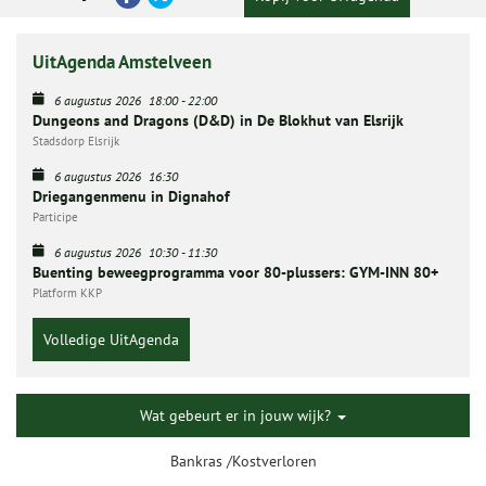
UitAgenda Amstelveen
6 augustus 2026
18:00
-
22:00
Dungeons and Dragons (D&D) in De Blokhut van Elsrijk
Stadsdorp Elsrijk
6 augustus 2026
16:30
Driegangenmenu in Dignahof
Participe
6 augustus 2026
10:30
-
11:30
Buenting beweegprogramma voor 80-plussers: GYM-INN 80+
Platform KKP
Volledige UitAgenda
Wat gebeurt er in jouw wijk?
Bankras /Kostverloren