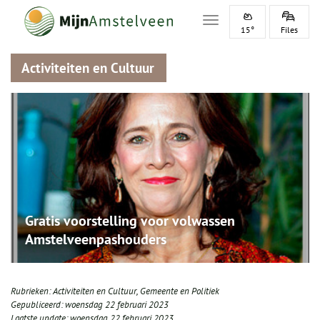
Toggle navigation
15°
Files
Activiteiten en Cultuur
Gratis voorstelling voor volwassen
Amstelveenpashouders
Rubrieken:
Activiteiten en Cultuur
,
Gemeente en Politiek
Gepubliceerd:
woensdag 22 februari 2023
Laatste update:
woensdag 22 februari 2023