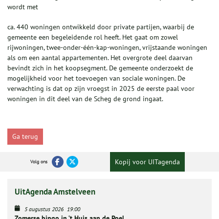
wordt met
ca. 440 woningen ontwikkeld door private partijen, waarbij de
gemeente een begeleidende rol heeft. Het gaat om zowel
rijwoningen, twee-onder-één-kap-woningen, vrijstaande woningen
als om een aantal appartementen. Het overgrote deel daarvan
bevindt zich in het koopsegment. De gemeente onderzoekt de
mogelijkheid voor het toevoegen van sociale woningen. De
verwachting is dat op zijn vroegst in 2025 de eerste paal voor
woningen in dit deel van de Scheg de grond ingaat.
Ga terug
Kopij voor UITagenda
Volg ons
UitAgenda Amstelveen
5 augustus 2026
19:00
Zomerse bingo in ’t Huis aan de Poel