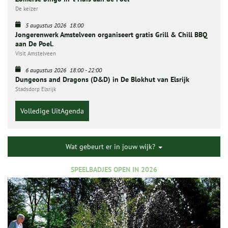
De keizer
5 augustus 2026
18:00
Jongerenwerk Amstelveen organiseert gratis Grill & Chill BBQ
aan De Poel.
Visit Amstelveen
6 augustus 2026
18:00
-
22:00
Dungeons and Dragons (D&D) in De Blokhut van Elsrijk
Stadsdorp Elsrijk
Volledige UitAgenda
Wat gebeurt er in jouw wijk?
SPEELBADJES OPEN IN 2026