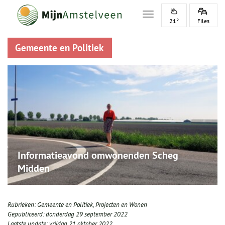
Toggle navigation
21°
Files
Gemeente en Politiek
Informatieavond omwonenden Scheg
Midden
Rubrieken:
Gemeente en Politiek
,
Projecten en Wonen
Gepubliceerd:
donderdag 29 september 2022
Laatste update:
vrijdag 21 oktober 2022