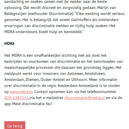
aandachtig en zoeken samen met de melder naar de beste
oplossing. Dat wordt discreet en zorgvuldig gedaan. Marijn van
Ballegooijen (wethouder Discriminatie): “Elke melding wordt serieus
genomen. Het is belangrijk dat zowel slachtoffers als omstanders
ervaringen van discriminatie melden en tijdig hulp zoeken. Het
MDRA ondersteunt, biedt hulp en bemiddelt.”
MDRA
Het MDRA is een onafhankelijke stichting met als doel het
bestrijden en voorkomen van discriminatie en het beïnvloeden van
maatschappelijke processen die daaraan ten grondslag liggen. Het
meldpunt werkt voor inwoners van Aalsmeer, Amstelveen,
Amsterdam, Diemen, Ouder-Amstel en Uithoorn. Meer informatie
over discriminatie in de regio Amsterdam-Amstelland is te vinden
op
www.mdra.nl
. Contact opnemen kan via het telefoonnummer
020-6385551
,via het e-mailadres
discriminatie@mdra.nl
en via de
app Meld discriminatie Nu!
Ga terug