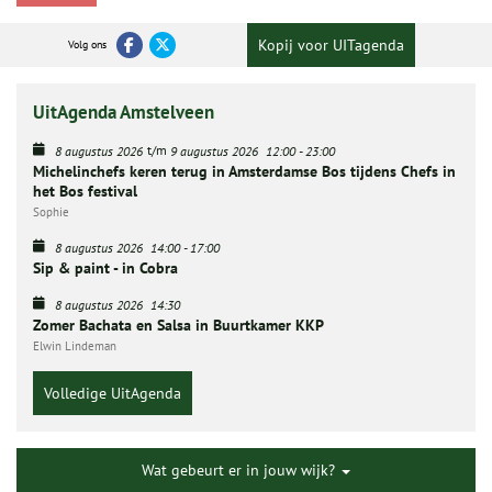
Kopij voor UITagenda
Volg ons
UitAgenda Amstelveen
t/m
8 augustus 2026
9 augustus 2026
12:00
-
23:00
Michelinchefs keren terug in Amsterdamse Bos tijdens Chefs in
het Bos festival
Sophie
8 augustus 2026
14:00
-
17:00
Sip & paint - in Cobra
8 augustus 2026
14:30
Zomer Bachata en Salsa in Buurtkamer KKP
Elwin Lindeman
Volledige UitAgenda
Wat gebeurt er in jouw wijk?