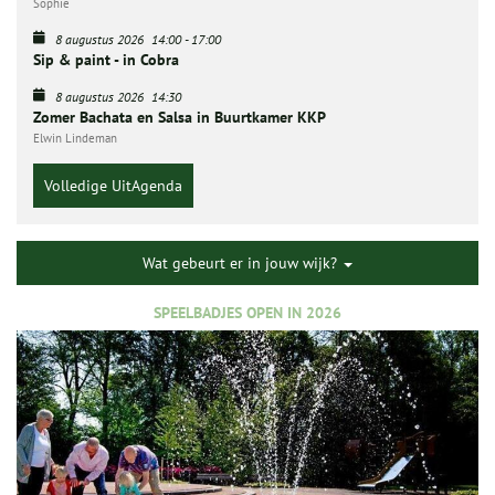
Sophie
8 augustus 2026
14:00
-
17:00
Sip & paint - in Cobra
8 augustus 2026
14:30
Zomer Bachata en Salsa in Buurtkamer KKP
Elwin Lindeman
Volledige UitAgenda
Wat gebeurt er in jouw wijk?
SPEELBADJES OPEN IN 2026