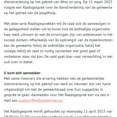
dienstverlening op het gebied van Wmo en zorg. Op 22 maart 2023
volgde een Raadsgesprek over de dienstverlening van de gemeente
op het gebied van de jeugdhulp.
Met deze serie Raadsgesprekken wil de raad ook de aanwezigen in
de gelegenheid stellen om te horen hoe de ambtelijke organisatie
haar werk uitvoert en wat de ervaringen zijn van ambtenaren in het
sociaal domein. Afhankelijk van de opbrengst van de bijeenkomsten
kan de gemeente, hetzij de ambtelijke organisatie, hetzij het
college, hetzij de raad zo nodig versterken wat goed gaat of
verbeteren waar dat kan. De raad gaat daar naar verwachting in mei
ook over in debat.
U kunt zich aanmelden
Met name inwoners die ervaring hebben met de gemeentelijke
dienstverlening op het gebied van werk en inkomen zijn van harte
uitgenodigd om met de gemeenteraad over hun suggesties in
gesprek te gaan. Aanmelden voor Het Raadsgesprek kan via een e-
mail aan
raadsgriffie@amstelveen.nl
.
Het Raadsgesprek wordt gehouden op woensdag 12 april 2023 van
19.30 tot 21.30 uur op het raadhuis aan de Laan Nieuwer-Amstel 1